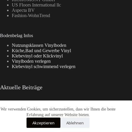
US Floors International llc
Aspecta BV
Fashion-WohnTrend
Bodenbelag Infos
Nutzungsklassen Vinylboden
Küche,Bad und Gewerbe Vinyl
Klebevinyl oder Klickvinyl
Vinylboden verlegen
Klebevinyl schwimmend verlegen
Aktuelle Beiträge
Wir verwenden Cookies, um sicherzustellen, dass wir Ihnen die beste
Enia Kollektionen im Überblick
CasaNova Vinylboden
Erfahrung auf unserer Website bieten.
Warum sich der Weg zu Fashion-WohnTrend.de lohnt
Akzeptieren
Ablehnen
COREtec® Tytan – Der Designboden
Enia Flooring Vinylbodenbelag