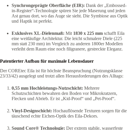
Synchrongeprägte Oberfläche (EIR):
Dank der „Embossed-
in-Register“-Technologie spüren Sie jede Maserung und jeden
Ast genau dort, wo das Auge sie sieht. Die Symbiose aus Optik
und Haptik ist perfekt.
Exklusives XL-Dielenmaß:
Mit
1830 x 225 mm
schafft Eila
eine weitläufige Architektur. Die leicht schmalere Diele (225
mm statt 230 mm) im Vergleich zu anderen 1800er Modellen
verleiht dem Raum eine noch filigranere, gestreckte Eleganz.
Patentierter Aufbau für maximale Lebensdauer
Der COREtec Eila ist für höchste Beanspruchung (Nutzungsklasse
23/33/42) ausgelegt und trotzt allen Herausforderungen des Alltags:
0,55 mm Hochleistungs-Nutzschicht:
Mehrere
Schutzschichten bewahren den Boden vor Mikrokratzern,
Flecken und Abrieb. Er ist „Kid-Proof“ und „Pet-Proof“.
Vinyl-Designschicht:
Hochauflösende Texturen sorgen für die
täuschend echte Eichen-Optik des Eila-Dekors.
Sound Core® Technologie:
Der extrem stabile, wasserfeste