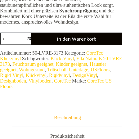
staubunempfindlichen und ultra-authentischen Look sorgt.
Kombiniert mit einer präzisen
Synchronprägung
und der
bewährten Kork-Unterseite ist der Eila die erste Wahl für
modernes, anspruchsvolles Wohndesign.
COREtec
In den Warenkorb
Eila
Naturals
50
Artikelnummer:
50-LVRE-3173
Kategorie:
CoreTec
LVRE
Klickvinyl
Schlagwörter:
Klick-Vinyl
,
Eila Naturals 50 LVRE
3173
3173
,
Feuchtraum geeignet
,
Kinder geeignet
,
Haustier
(Series
geeignet
,
Wohngesund
,
Trittschall
,
Unterlage
,
USFloors
,
1800++
Rigid-Vinyl
,
Klickvinyl
,
Rigidvinyl
,
DesignVinyl
,
PB)
Designboden
,
Vinylboden
,
CoreTec
Marke:
CoreTec US
|
Floors
Rigid-
Vinyl
Riesen-
Diele
mit
gepresster
Beschreibung
Fase
|
100%
Wasserfest
Produktsicherheit