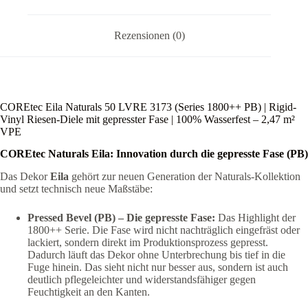
–
2,47
m²
Rezensionen (0)
VPE
Menge
COREtec Eila Naturals 50 LVRE 3173 (Series 1800++ PB) | Rigid-
Vinyl Riesen-Diele mit gepresster Fase | 100% Wasserfest – 2,47 m²
VPE
COREtec Naturals Eila: Innovation durch die gepresste Fase (PB)
Das Dekor
Eila
gehört zur neuen Generation der Naturals-Kollektion
und setzt technisch neue Maßstäbe:
Pressed Bevel (PB) – Die gepresste Fase:
Das Highlight der
1800++ Serie. Die Fase wird nicht nachträglich eingefräst oder
lackiert, sondern direkt im Produktionsprozess gepresst.
Dadurch läuft das Dekor ohne Unterbrechung bis tief in die
Fuge hinein. Das sieht nicht nur besser aus, sondern ist auch
deutlich pflegeleichter und widerstandsfähiger gegen
Feuchtigkeit an den Kanten.