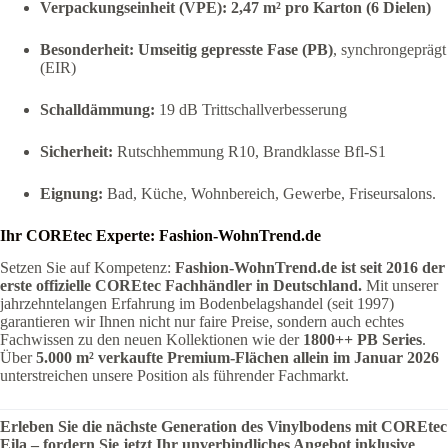
Verpackungseinheit (VPE):
2,47 m² pro Karton (6 Dielen)
Besonderheit:
Umseitig gepresste Fase (PB)
, synchrongeprägt
(EIR)
Schalldämmung:
19 dB Trittschallverbesserung
Sicherheit:
Rutschhemmung R10, Brandklasse Bfl-S1
Eignung:
Bad, Küche, Wohnbereich, Gewerbe, Friseursalons.
Ihr COREtec Experte: Fashion-WohnTrend.de
Setzen Sie auf Kompetenz:
Fashion-WohnTrend.de ist seit 2016 der
erste offizielle COREtec Fachhändler in Deutschland.
Mit unserer
jahrzehntelangen Erfahrung im Bodenbelagshandel (seit 1997)
garantieren wir Ihnen nicht nur faire Preise, sondern auch echtes
Fachwissen zu den neuen Kollektionen wie der
1800++ PB Series
.
Über
5.000 m² verkaufte Premium-Flächen allein im Januar 2026
unterstreichen unsere Position als führender Fachmarkt.
Erleben Sie die nächste Generation des Vinylbodens mit COREtec
Eila – fordern Sie jetzt Ihr unverbindliches Angebot inklusive