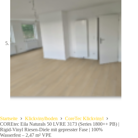
Startseite
Klickvinylboden
CoreTec Klickvinyl
COREtec Eila Naturals 50 LVRE 3173 (Series 1800++ PB) |
Rigid-Vinyl Riesen-Diele mit gepresster Fase | 100%
Wasserfest – 2,47 m² VPE