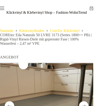
Zum
Save
Inhalt
Warenkor
springen
Klickvinyl & Klebevinyl Shop – Fashion-WohnTrend
Startseite
Klickvinylboden
CoreTec Klickvinyl
COREtec Eila Naturals 50 LVRE 3173 (Series 1800++ PB) |
Rigid-Vinyl Riesen-Diele mit gepresster Fase | 100%
Wasserfest – 2,47 m² VPE
ANGEBOT