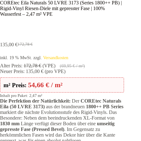
COREtec Eila Naturals 50 LVRE 3173 (Series 1800++ PB) |
Rigid-Vinyl Riesen-Diele mit gepresster Fase | 100%
Wasserfest – 2,47 m² VPE
135,00
€
172,78
€
Ursprünglicher
Aktueller
Preis
Preis
inkl. 19 % MwSt.
zzgl.
Versandkosten
war:
ist:
172,78 €
135,00 €.
Alter Preis:
172,78
€
(VPE)
(
69,95
€
/ m²)
Neuer Preis:
135,00
€
(pro VPE)
54,66
€
/ m²
m² Preis:
Inhalt pro Paket: 2,47 m²
Die Perfektion der Natürlichkeit:
Der
COREtec Naturals
Eila (50 LVRE 3173)
aus der brandneuen
1800++ PB Series
markiert die nächste Evolutionsstufe des Rigid-Vinyls. Das
Besondere: Neben dem beeindruckenden XL-Format von
1830 mm
Länge verfügt dieser Boden über eine
umseitig
gepresste Fase (Pressed Bevel)
. Im Gegensatz zu
herkömmlichen Fasen wird das Dekor hier über die Kante
gepresst, was für einen absolut nahtlosen,