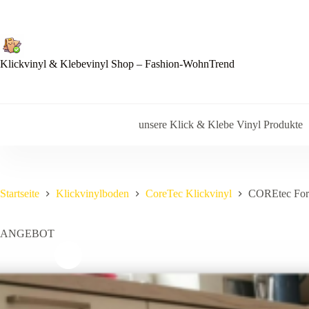
Zum
Inhalt
springen
Klickvinyl & Klebevinyl Shop – Fashion-WohnTrend
unsere Klick & Klebe Vinyl Produkte
Startseite
Klickvinylboden
CoreTec Klickvinyl
COREtec Fore
ANGEBOT