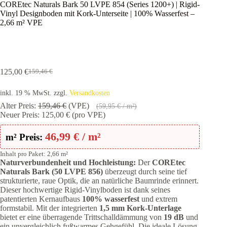
COREtec Naturals Bark 50 LVPE 854 (Series 1200+) | Rigid-
Vinyl Designboden mit Kork-Unterseite | 100% Wasserfest –
2,66 m² VPE
125,00
€
159,46
€
Ursprünglicher
Aktueller
Preis
Preis
inkl. 19 % MwSt.
zzgl.
Versandkosten
war:
ist:
159,46 €
125,00 €.
Alter Preis:
159,46
€
(VPE)
(
59,95
€
/ m²)
Neuer Preis:
125,00
€
(pro VPE)
46,99
€
/ m²
m² Preis:
Inhalt pro Paket: 2,66 m²
Naturverbundenheit und Hochleistung:
Der
COREtec
Naturals Bark (50 LVPE 856)
überzeugt durch seine tief
strukturierte, raue Optik, die an natürliche Baumrinde erinnert.
Dieser hochwertige Rigid-Vinylboden ist dank seines
patentierten Kernaufbaus
100% wasserfest
und extrem
formstabil. Mit der integrierten
1,5 mm Kork-Unterlage
bietet er eine überragende Trittschalldämmung von
19 dB
und
ein unvergleichlich fußwarmes Gehgefühl. Die ideale Lösung