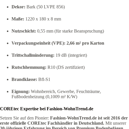
Dekor:
Bark (50 LVPE 856)
Maße:
1220 x 180 x 8 mm
Nutzschicht:
0,55 mm (für starke Beanspruchung)
Verpackungseinheit (VPE):
2,66 m² pro Karton
Trittschallminderung:
19 dB (integriert)
Rutschhemmung:
R10 (DS zertifiziert)
Brandklasse:
Bfl-S1
Eignung:
Wohnbereich, Gewerbe, Feuchträume,
Fußbodenheizung (0,1009 m² K/W)
COREtec Expertise bei Fashion-WohnTrend.de
Setzen Sie auf den Pionier:
Fashion-WohnTrend.de ist seit 2016 der
erste offizielle COREtec Fachhändler in Deutschland.
Mit unserer
30-jährigen Erfahrung im Bereich von Premium Bodenbelägen