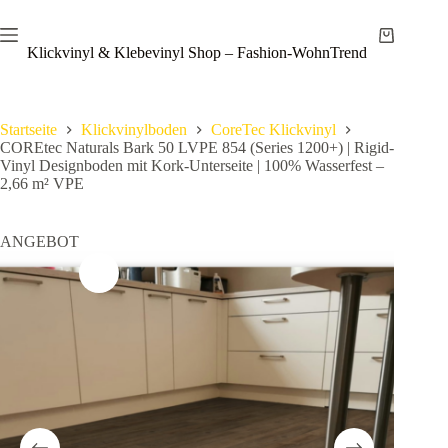
Zum
Save
Inhalt
Warenkor
springen
Klickvinyl & Klebevinyl Shop – Fashion-WohnTrend
Startseite
Klickvinylboden
CoreTec Klickvinyl
COREtec Naturals Bark 50 LVPE 854 (Series 1200+) | Rigid-
Vinyl Designboden mit Kork-Unterseite | 100% Wasserfest –
2,66 m² VPE
ANGEBOT