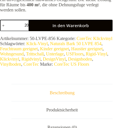
für Räume bis
400 m²
, die ohne Dehnungsfuge verlegt
werden sollen.
COREtec
In den Warenkorb
Naturals
Bark
50
Artikelnummer:
50-LVPE-856
Kategorie:
CoreTec Klickvinyl
LVPE
Schlagwörter:
Klick-Vinyl
,
Naturals Bark 50 LVPE 854
,
854
Feuchtraum geeignet
,
Kinder geeignet
,
Haustier geeignet
,
(Series
Wohngesund
,
Trittschall
,
Unterlage
,
USFloors
,
Rigid-Vinyl
,
1200+)
Klickvinyl
,
Rigidvinyl
,
DesignVinyl
,
Designboden
,
|
Vinylboden
,
CoreTec
Marke:
CoreTec US Floors
Rigid-
Vinyl
Designboden
mit
Kork-
Unterseite
Beschreibung
|
100%
Wasserfest
–
Produktsicherheit
2,66
m²
VPE
Rezensionen (0)