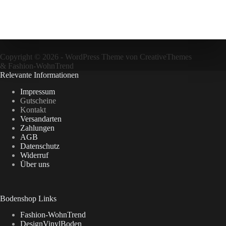
Copyright © 2026 - WordPress Theme von
CreativeThemes
&
Fashion-WohnTrend
Relevante Informationen
Impressum
Gutscheine
Kontakt
Versandarten
Zahlungen
AGB
Datenschutz
Widerruf
Über uns
Bodenshop Links
Fashion-WohnTrend
DesignVinylBoden