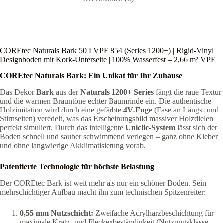
Menge
COREtec Naturals Bark 50 LVPE 854 (Series 1200+) | Rigid-Vinyl
Designboden mit Kork-Unterseite | 100% Wasserfest – 2,66 m² VPE
COREtec Naturals Bark: Ein Unikat für Ihr Zuhause
Das Dekor
Bark
aus der
Naturals 1200+ Series
fängt die raue Textur
und die warmen Brauntöne echter Baumrinde ein. Die authentische
Holzimitation wird durch eine gefärbte
4V-Fuge
(Fase an Längs- und
Stirnseiten) veredelt, was das Erscheinungsbild massiver Holzdielen
perfekt simuliert. Durch das intelligente
Uniclic-System
lässt sich der
Boden schnell und sauber schwimmend verlegen – ganz ohne Kleber
und ohne langwierige Akklimatisierung vorab.
Patentierte Technologie für höchste Belastung
Der COREtec Bark ist weit mehr als nur ein schöner Boden. Sein
mehrschichtiger Aufbau macht ihn zum technischen Spitzenreiter:
0,55 mm Nutzschicht:
Zweifache Acrylharzbeschichtung für
maximale Kratz- und Fleckenbeständigkeit (Nutzungsklasse