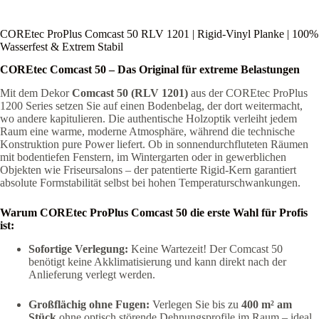
COREtec ProPlus Comcast 50 RLV 1201 | Rigid-Vinyl Planke | 100%
Wasserfest & Extrem Stabil
COREtec Comcast 50 – Das Original für extreme Belastungen
Mit dem Dekor
Comcast 50 (RLV 1201)
aus der COREtec ProPlus
1200 Series setzen Sie auf einen Bodenbelag, der dort weitermacht,
wo andere kapitulieren. Die authentische Holzoptik verleiht jedem
Raum eine warme, moderne Atmosphäre, während die technische
Konstruktion pure Power liefert. Ob in sonnendurchfluteten Räumen
mit bodentiefen Fenstern, im Wintergarten oder in gewerblichen
Objekten wie Friseursalons – der patentierte Rigid-Kern garantiert
absolute Formstabilität selbst bei hohen Temperaturschwankungen.
Warum COREtec ProPlus Comcast 50 die erste Wahl für Profis
ist:
Sofortige Verlegung:
Keine Wartezeit! Der Comcast 50
benötigt keine Akklimatisierung und kann direkt nach der
Anlieferung verlegt werden.
Großflächig ohne Fugen:
Verlegen Sie bis zu
400 m² am
Stück
ohne optisch störende Dehnungsprofile im Raum – ideal