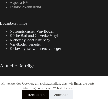
Aspecta BV
Fashion-WohnTrend
Bodenbelag Infos
Nutzungsklassen Vinylboden
Küche,Bad und Gewerbe Vinyl
Klebevinyl oder Klickvinyl
Vinylboden verlegen
Klebevinyl schwimmend verlegen
Aktuelle Beiträge
Wir verwenden Cookies, um sicherzustellen, dass wir Ihnen die beste
Aspecta Vinylboden
Enia Kollektionen im Überblick
Erfahrung auf unserer Website bieten.
CasaNova Vinylboden
Akzeptieren
Ablehnen
Warum sich der Weg zu Fashion-WohnTrend.de lohnt
COREtec® Tytan – Der Designboden
Alle Preise inkl. der gesetzlichen MwSt.