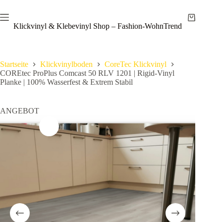
Zum
Save
Inhalt
Warenkor
springen
Klickvinyl & Klebevinyl Shop – Fashion-WohnTrend
Startseite
Klickvinylboden
CoreTec Klickvinyl
COREtec ProPlus Comcast 50 RLV 1201 | Rigid-Vinyl
Planke | 100% Wasserfest & Extrem Stabil
ANGEBOT