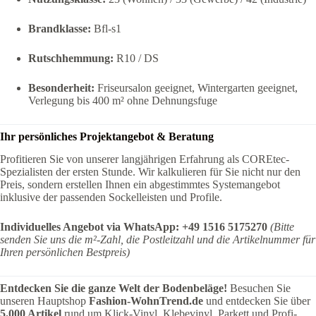
Brandklasse:
Bfl-s1
Rutschhemmung:
R10 / DS
Besonderheit:
Friseursalon geeignet, Wintergarten geeignet,
Verlegung bis 400 m² ohne Dehnungsfuge
Ihr persönliches Projektangebot & Beratung
Profitieren Sie von unserer langjährigen Erfahrung als COREtec-
Spezialisten der ersten Stunde. Wir kalkulieren für Sie nicht nur den
Preis, sondern erstellen Ihnen ein abgestimmtes Systemangebot
inklusive der passenden Sockelleisten und Profile.
Individuelles Angebot via WhatsApp:
+49 1516 5175270
(Bitte
senden Sie uns die m²-Zahl, die Postleitzahl und die Artikelnummer für
Ihren persönlichen Bestpreis)
Entdecken Sie die ganze Welt der Bodenbeläge!
Besuchen Sie
unseren Hauptshop
Fashion-WohnTrend.de
und entdecken Sie über
5.000 Artikel
rund um Klick-Vinyl, Klebevinyl, Parkett und Profi-