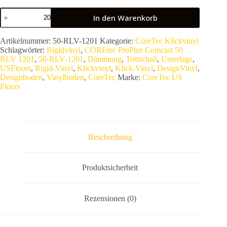
COREtec
In den Warenkorb
ProPlus
Comcast
50
Artikelnummer:
50-RLV-1201
Kategorie:
CoreTec Klickvinyl
RLV
Schlagwörter:
Rigidvinyl
,
COREtec ProPlus Comcast 50
1201
RLV 1201
,
50-RLV-1201
,
Dämmung
,
Trittschall
,
Unterlage
,
|
USFloors
,
Rigid-Vinyl
,
Klickvinyl
,
Klick-Vinyl
,
DesignVinyl
,
Rigid-
Designboden
,
Vinylboden
,
CoreTec
Marke:
CoreTec US
Vinyl
Floors
Planke
|
100%
Wasserfest
&
Extrem
Beschreibung
Stabil
Menge
Produktsicherheit
Rezensionen (0)