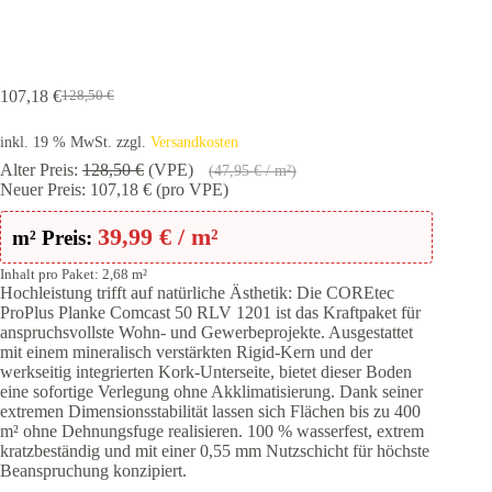
107,18
€
128,50
€
Ursprünglicher
Aktueller
Preis
Preis
inkl. 19 % MwSt.
zzgl.
Versandkosten
war:
ist:
128,50 €
107,18 €.
Alter Preis:
128,50
€
(VPE)
(
47,95
€
/ m²)
Neuer Preis:
107,18
€
(pro VPE)
39,99
€
/ m²
m² Preis:
Inhalt pro Paket: 2,68 m²
Hochleistung trifft auf natürliche Ästhetik: Die COREtec
ProPlus Planke Comcast 50 RLV 1201 ist das Kraftpaket für
anspruchsvollste Wohn- und Gewerbeprojekte. Ausgestattet
mit einem mineralisch verstärkten Rigid-Kern und der
werkseitig integrierten Kork-Unterseite, bietet dieser Boden
eine sofortige Verlegung ohne Akklimatisierung. Dank seiner
extremen Dimensionsstabilität lassen sich Flächen bis zu 400
m² ohne Dehnungsfuge realisieren. 100 % wasserfest, extrem
kratzbeständig und mit einer 0,55 mm Nutzschicht für höchste
Beanspruchung konzipiert.