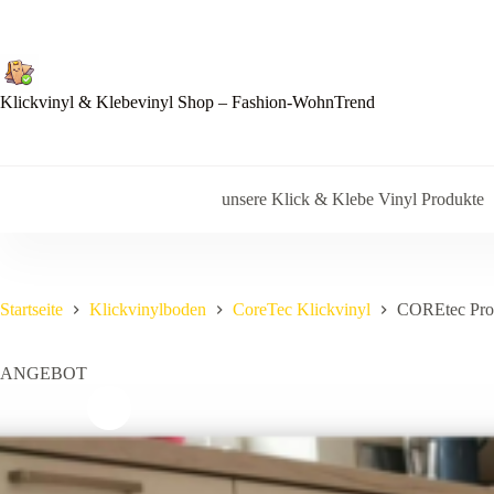
Zum
Inhalt
springen
Klickvinyl & Klebevinyl Shop – Fashion-WohnTrend
unsere Klick & Klebe Vinyl Produkte
Startseite
Klickvinylboden
CoreTec Klickvinyl
COREtec ProP
ANGEBOT