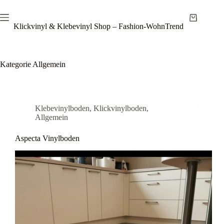
Zum
Inhalt
Warenkor
springen
Klickvinyl & Klebevinyl Shop – Fashion-WohnTrend
Kategorie
Allgemein
Klebevinylboden
,
Klickvinylboden
,
Allgemein
Aspecta Vinylboden