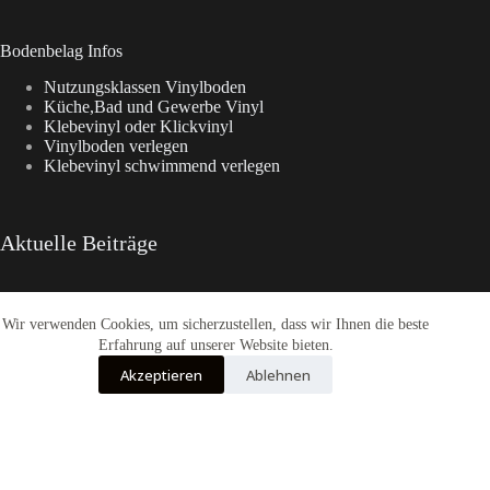
Bodenbelag Infos
Nutzungsklassen Vinylboden
Küche,Bad und Gewerbe Vinyl
Klebevinyl oder Klickvinyl
Vinylboden verlegen
Klebevinyl schwimmend verlegen
Aktuelle Beiträge
Wir verwenden Cookies, um sicherzustellen, dass wir Ihnen die beste
Aspecta Vinylboden
Enia Kollektionen im Überblick
Erfahrung auf unserer Website bieten.
CasaNova Vinylboden
Akzeptieren
Ablehnen
Warum sich der Weg zu Fashion-WohnTrend.de lohnt
COREtec® Tytan – Der Designboden
Alle Preise inkl. der gesetzlichen MwSt.
Die durchgestrichenen Preise entsprechen dem bisherigen Preis in diesem