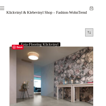
Zum
Inhalt
Warenkor
springen
Klickvinyl & Klebevinyl Shop – Fashion-WohnTrend
Enia-Flooring Klickvinyl
Save