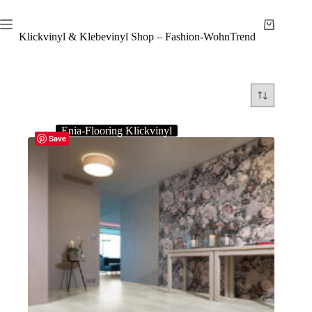
Zum
Inhalt
Warenkor
springen
Klickvinyl & Klebevinyl Shop – Fashion-WohnTrend
Enia-Flooring Klickvinyl
Save