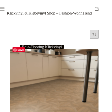
Zum
Inhalt
Warenkor
springen
Klickvinyl & Klebevinyl Shop – Fashion-WohnTrend
Enia-Flooring Klickvinyl
Save