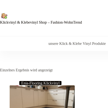
Zum
Inhalt
springen
Klickvinyl & Klebevinyl Shop – Fashion-WohnTrend
unsere Klick & Klebe Vinyl Produkte
Einzelnes Ergebnis wird angezeigt
Enia-Flooring Klickvinyl