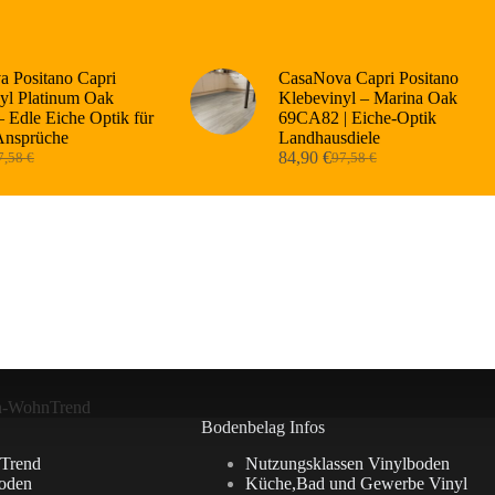
 Positano Capri
CasaNova Capri Positano
yl Platinum Oak
Klebevinyl – Marina Oak
 Edle Eiche Optik für
69CA82 | Eiche-Optik
Ansprüche
Landhausdiele
84,90
€
7,58
€
97,58
€
sprünglicher
tueller
Ursprünglicher
Aktueller
eis
eis
Preis
Preis
r:
:
war:
ist:
,58 €
,90 €.
97,58 €
84,90 €.
n-WohnTrend
Bodenbelag Infos
Trend
Nutzungsklassen Vinylboden
oden
Küche,Bad und Gewerbe Vinyl