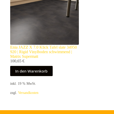
Enia JAZZ X 7.0 Klick Tafel slate 34950
920 | Rigid Vinylboden schwimmend |
Matrix Supermatt
100,65
€
In den Warenkorb
inkl. 19 % MwSt.
zzgl.
Versandkosten