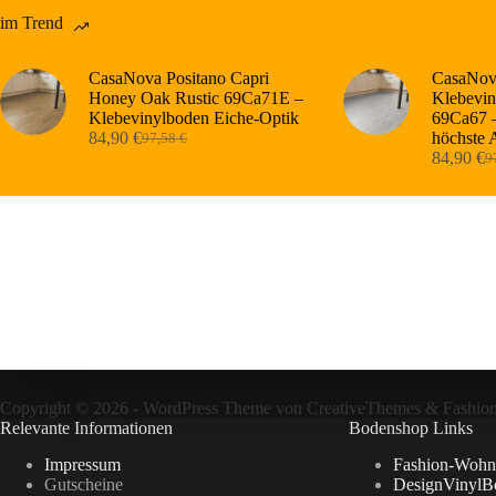
im Trend
CasaNova Positano Capri
CasaNova
Honey Oak Rustic 69Ca71E –
Klebevin
Klebevinylboden Eiche-Optik
69Ca67 –
84,90
€
höchste 
97,58
€
Ursprünglicher
Aktueller
84,90
€
9
Preis
Preis
Ur
Ak
war:
ist:
Pr
Pr
97,58 €
84,90 €.
wa
ist
97
84
Copyright © 2026 - WordPress Theme von
CreativeThemes
&
Fashio
Relevante Informationen
Bodenshop Links
Impressum
Fashion-Wohn
Gutscheine
DesignVinylB