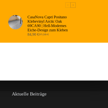
CasaNova Capri Positano
Klebevinyl Arctic Oak
69CA90 | Hell-Modernes
Eiche-Design zum Kleben
84,90
€
97,58
€
Ursprünglicher
Aktueller
Preis
Preis
war:
ist:
97,58 €
84,90 €.
Aktuelle Beiträge