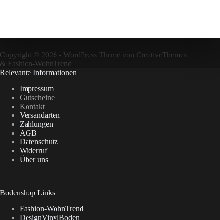
Copyright © 2026 - WordPress Theme von
CreativeThemes
&
Fashion-WohnTrend
Relevante Informationen
Impressum
Gutscheine
Kontakt
Versandarten
Zahlungen
AGB
Datenschutz
Widerruf
Über uns
Bodenshop Links
Fashion-WohnTrend
DesignVinylBoden