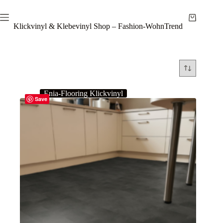
Zum
Inhalt
Warenkor
springen
Klickvinyl & Klebevinyl Shop – Fashion-WohnTrend
Enia-Flooring Klickvinyl
Save