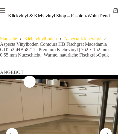
Zum
Save
Inhalt
Warenkor
springen
Klickvinyl & Klebevinyl Shop – Fashion-WohnTrend
Startseite
Klebevinylboden
Aspecta Klebevinyl
Aspecta Vinylboden Contours HB Fischgrät Macadamia
GD5525HB58211 | Premium Klebevinyl | 762 x 152 mm |
0,55 mm Nutzschicht | Warme, natürliche Fischgrät-Optik
ANGEBOT