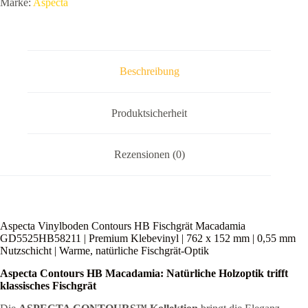
Marke:
Aspecta
Klebevinyl
|
762
x
152
mm
Beschreibung
|
0,55
mm
Nutzschicht
Produktsicherheit
|
Warme,
natürliche
Rezensionen (0)
Fischgrät-
Optik
Menge
Aspecta Vinylboden Contours HB Fischgrät Macadamia
GD5525HB58211 | Premium Klebevinyl | 762 x 152 mm | 0,55 mm
Nutzschicht | Warme, natürliche Fischgrät-Optik
Aspecta Contours HB Macadamia: Natürliche Holzoptik trifft
klassisches Fischgrät