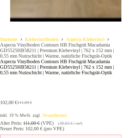
Startseite
Klebevinylboden
Aspecta Klebevinyl
Aspecta Vinylboden Contours HB Fischgrät Macadamia
GD5525HB58211 | Premium Klebevinyl | 762 x 152 mm |
0,55 mm Nutzschicht | Warme, natürliche Fischgrät-Optik
Aspecta Vinylboden Contours HB Fischgrät Macadamia
GD5525HB58211 | Premium Klebevinyl | 762 x 152 mm |
0,55 mm Nutzschicht | Warme, natürliche Fischgrät-Optik
102,00
€
111,00
€
Ursprünglicher
Aktueller
Preis
Preis
inkl. 19 % MwSt.
zzgl.
Versandkosten
war:
ist:
111,00 €
102,00 €.
Alter Preis:
111,00
€
(VPE)
(
39,83
€
/ m²)
Neuer Preis:
102,00
€
(pro VPE)