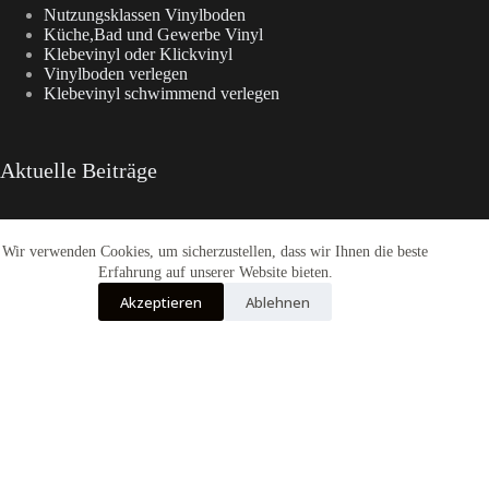
Nutzungsklassen Vinylboden
Küche,Bad und Gewerbe Vinyl
Klebevinyl oder Klickvinyl
Vinylboden verlegen
Klebevinyl schwimmend verlegen
Aktuelle Beiträge
Wir verwenden Cookies, um sicherzustellen, dass wir Ihnen die beste
Enia Kollektionen im Überblick
CasaNova Vinylboden
Erfahrung auf unserer Website bieten.
Warum sich der Weg zu Fashion-WohnTrend.de lohnt
Akzeptieren
Ablehnen
COREtec® Tytan – Der Designboden
Enia Flooring Vinylbodenbelag
Alle Preise inkl. der gesetzlichen MwSt.
Die durchgestrichenen Preise entsprechen dem bisherigen Preis in diesem
Online-Shop.
Vertrag widerrufen