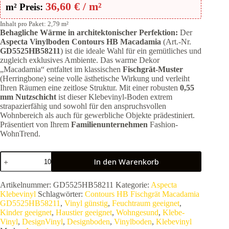
36,60
€
/ m²
m² Preis:
Inhalt pro Paket: 2,79 m²
Behagliche Wärme in architektonischer Perfektion:
Der
Aspecta Vinylboden Contours HB Macadamia
(Art.-Nr.
GD5525HB58211
) ist die ideale Wahl für ein gemütliches und
zugleich exklusives Ambiente. Das warme Dekor
„Macadamia“ entfaltet im klassischen
Fischgrät-Muster
(Herringbone) seine volle ästhetische Wirkung und verleiht
Ihren Räumen eine zeitlose Struktur. Mit einer robusten
0,55
mm Nutzschicht
ist dieser Klebevinyl-Boden extrem
strapazierfähig und sowohl für den anspruchsvollen
Wohnbereich als auch für gewerbliche Objekte prädestiniert.
Präsentiert von Ihrem
Familienunternehmen
Fashion-
WohnTrend.
Aspecta
In den Warenkorb
Vinylboden
Contours
HB
Artikelnummer:
GD5525HB58211
Kategorie:
Aspecta
Fischgrät
Klebevinyl
Schlagwörter:
Contours HB Fischgrät Macadamia
Macadamia
GD5525HB58211
,
Vinyl günstig
,
Feuchtraum geeignet
,
GD5525HB58211
Kinder geeignet
,
Haustier geeignet
,
Wohngesund
,
Klebe-
|
Vinyl
,
DesignVinyl
,
Designboden
,
Vinylboden
,
Klebevinyl
Premium