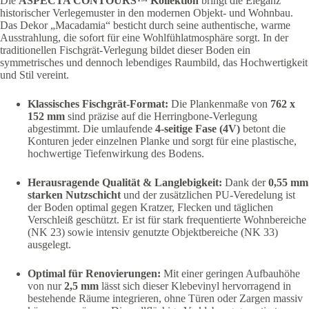
Die
ASPECTA CONTOURS™ Kollektion
bringt die Eleganz
historischer Verlegemuster in den modernen Objekt- und Wohnbau.
Das Dekor „Macadamia“ besticht durch seine authentische, warme
Ausstrahlung, die sofort für eine Wohlfühlatmosphäre sorgt. In der
traditionellen Fischgrät-Verlegung bildet dieser Boden ein
symmetrisches und dennoch lebendiges Raumbild, das Hochwertigkeit
und Stil vereint.
Klassisches Fischgrät-Format:
Die Plankenmaße von
762 x
152 mm
sind präzise auf die Herringbone-Verlegung
abgestimmt. Die umlaufende
4-seitige Fase (4V)
betont die
Konturen jeder einzelnen Planke und sorgt für eine plastische,
hochwertige Tiefenwirkung des Bodens.
Herausragende Qualität & Langlebigkeit:
Dank der
0,55 mm
starken Nutzschicht
und der zusätzlichen PU-Veredelung ist
der Boden optimal gegen Kratzer, Flecken und täglichen
Verschleiß geschützt. Er ist für stark frequentierte Wohnbereiche
(NK 23) sowie intensiv genutzte Objektbereiche (NK 33)
ausgelegt.
Optimal für Renovierungen:
Mit einer geringen Aufbauhöhe
von nur
2,5 mm
lässt sich dieser Klebevinyl hervorragend in
bestehende Räume integrieren, ohne Türen oder Zargen massiv