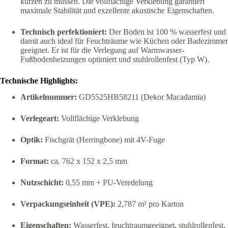
kürzen zu müssen. Die vollflächige Verklebung garantiert
maximale Stabilität und exzellente akustische Eigenschaften.
Technisch perfektioniert:
Der Boden ist 100 % wasserfest und
damit auch ideal für Feuchträume wie Küchen oder Badezimmer
geeignet. Er ist für die Verlegung auf Warmwasser-
Fußbodenheizungen optimiert und stuhlrollenfest (Typ W).
Technische Highlights:
Artikelnummer:
GD5525HB58211 (Dekor Macadamia)
Verlegeart:
Vollflächige Verklebung
Optik:
Fischgrät (Herringbone) mit 4V-Fuge
Format:
ca. 762 x 152 x 2,5 mm
Nutzschicht:
0,55 mm + PU-Veredelung
Verpackungseinheit (VPE):
2,787 m² pro Karton
Eigenschaften:
Wasserfest, feuchtraumgeeignet, stuhlrollenfest,