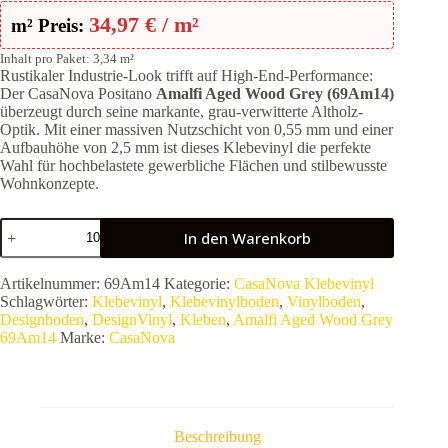
34,97
€
/ m²
m² Preis:
Inhalt pro Paket: 3,34 m²
Rustikaler Industrie-Look trifft auf High-End-Performance:
Der CasaNova Positano
Amalfi Aged Wood Grey (69Am14)
überzeugt durch seine markante, grau-verwitterte Altholz-
Optik. Mit einer massiven Nutzschicht von 0,55 mm und einer
Aufbauhöhe von 2,5 mm ist dieses Klebevinyl die perfekte
Wahl für hochbelastete gewerbliche Flächen und stilbewusste
Wohnkonzepte.
CasaNova
In den Warenkorb
Positano
Amalfi
Aged
Artikelnummer:
69Am14
Kategorie:
CasaNova Klebevinyl
Wood
Schlagwörter:
Klebevinyl
,
Klebevinylboden
,
Vinylboden
,
Grey
Designboden
,
DesignVinyl
,
Kleben
,
Amalfi Aged Wood Grey
69Am14
69Am14
Marke:
CasaNova
|
Klebevinyl
2,5
mm
|
0,55
Beschreibung
mm