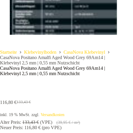
Startseite
Klebevinylboden
CasaNova Klebevinyl
CasaNova Positano Amalfi Aged Wood Grey 69Am14 |
Klebevinyl 2,5 mm | 0,55 mm Nutzschicht
CasaNova Positano Amalfi Aged Wood Grey 69Am14 |
Klebevinyl 2,5 mm | 0,55 mm Nutzschicht
116,80
€
133,43
€
Ursprünglicher
Aktueller
Preis
Preis
inkl. 19 % MwSt.
zzgl.
Versandkosten
war:
ist:
133,43 €
116,80 €.
Alter Preis:
133,43
€
(VPE)
(
39,95
€
/ m²)
Neuer Preis:
116,80
€
(pro VPE)