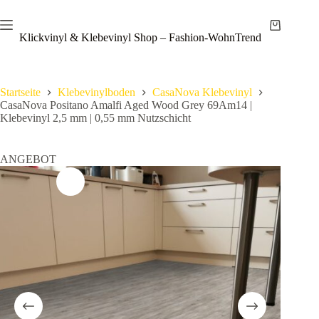
Zum
Save
Inhalt
Warenkor
springen
Klickvinyl & Klebevinyl Shop – Fashion-WohnTrend
Startseite
Klebevinylboden
CasaNova Klebevinyl
CasaNova Positano Amalfi Aged Wood Grey 69Am14 |
Klebevinyl 2,5 mm | 0,55 mm Nutzschicht
ANGEBOT