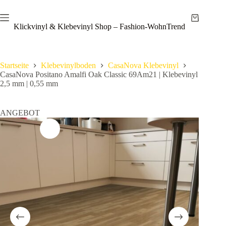
Zum
Save
Inhalt
Warenkor
springen
Klickvinyl & Klebevinyl Shop – Fashion-WohnTrend
Startseite
Klebevinylboden
CasaNova Klebevinyl
CasaNova Positano Amalfi Oak Classic 69Am21 | Klebevinyl
2,5 mm | 0,55 mm
ANGEBOT