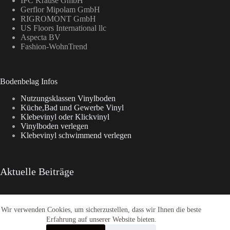
IPC Krause GmbH
Gerflor Mipolam GmbH
RIGROMONT GmbH
US Floors International llc
Aspecta BV
Fashion-WohnTrend
Bodenbelag Infos
Nutzungsklassen Vinylboden
Küche,Bad und Gewerbe Vinyl
Klebevinyl oder Klickvinyl
Vinylboden verlegen
Klebevinyl schwimmend verlegen
Aktuelle Beiträge
Wir verwenden Cookies, um sicherzustellen, dass wir Ihnen die beste
Aspecta Vinylboden
Enia Kollektionen im Überblick
Erfahrung auf unserer Website bieten.
CasaNova Vinylboden