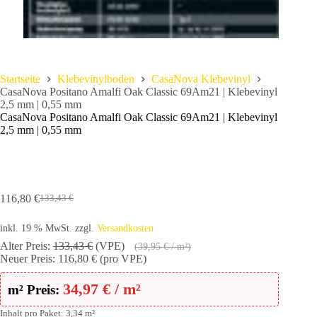
Startseite
Klebevinylboden
CasaNova Klebevinyl
CasaNova Positano Amalfi Oak Classic 69Am21 | Klebevinyl
2,5 mm | 0,55 mm
CasaNova Positano Amalfi Oak Classic 69Am21 | Klebevinyl
2,5 mm | 0,55 mm
116,80
€
133,43
€
Ursprünglicher
Aktueller
Preis
Preis
inkl. 19 % MwSt.
zzgl.
Versandkosten
war:
ist:
133,43 €
116,80 €.
Alter Preis:
133,43
€
(VPE)
(
39,95
€
/ m²)
Neuer Preis:
116,80
€
(pro VPE)
34,97
€
/ m²
m² Preis:
Inhalt pro Paket: 3,34 m²