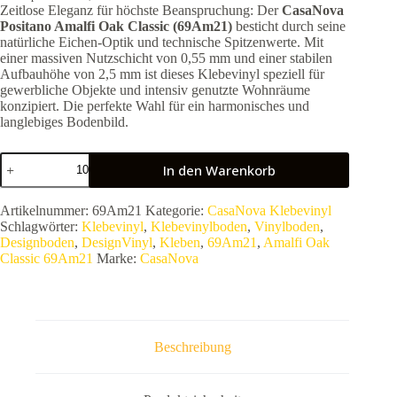
Zeitlose Eleganz für höchste Beanspruchung: Der
CasaNova
Positano Amalfi Oak Classic (69Am21)
besticht durch seine
natürliche Eichen-Optik und technische Spitzenwerte. Mit
einer massiven Nutzschicht von 0,55 mm und einer stabilen
Aufbauhöhe von 2,5 mm ist dieses Klebevinyl speziell für
gewerbliche Objekte und intensiv genutzte Wohnräume
konzipiert. Die perfekte Wahl für ein harmonisches und
langlebiges Bodenbild.
CasaNova
In den Warenkorb
Positano
Amalfi
Oak
Artikelnummer:
69Am21
Kategorie:
CasaNova Klebevinyl
Classic
Schlagwörter:
Klebevinyl
,
Klebevinylboden
,
Vinylboden
,
69Am21
Designboden
,
DesignVinyl
,
Kleben
,
69Am21
,
Amalfi Oak
|
Classic 69Am21
Marke:
CasaNova
Klebevinyl
2,5
mm
|
0,55
mm
Beschreibung
Menge