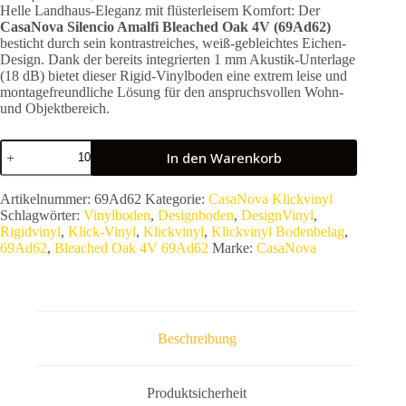
Helle Landhaus-Eleganz mit flüsterleisem Komfort: Der
CasaNova Silencio Amalfi Bleached Oak 4V (69Ad62)
besticht durch sein kontrastreiches, weiß-gebleichtes Eichen-
Design. Dank der bereits integrierten 1 mm Akustik-Unterlage
(18 dB) bietet dieser Rigid-Vinylboden eine extrem leise und
montagefreundliche Lösung für den anspruchsvollen Wohn-
und Objektbereich.
CasaNova
In den Warenkorb
Silencio
Amalfi
Bleached
Artikelnummer:
69Ad62
Kategorie:
CasaNova Klickvinyl
Oak
Schlagwörter:
Vinylboden
,
Designboden
,
DesignVinyl
,
4V
Rigidvinyl
,
Klick-Vinyl
,
Klickvinyl
,
Klickvinyl Bodenbelag
,
69Ad62
69Ad62
,
Bleached Oak 4V 69Ad62
Marke:
CasaNova
|
Rigid-
Vinyl
Klick-
Planke
|
Beschreibung
Inkl.
Trittschall-
Unterlage
Menge
Produktsicherheit