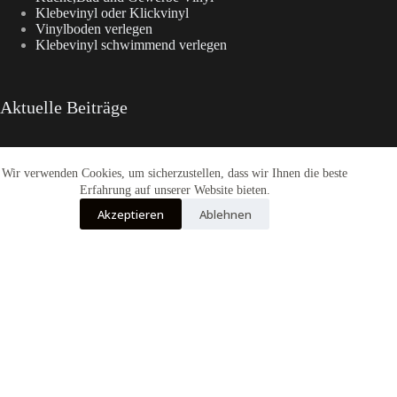
Klebevinyl oder Klickvinyl
Vinylboden verlegen
Klebevinyl schwimmend verlegen
Aktuelle Beiträge
Wir verwenden Cookies, um sicherzustellen, dass wir Ihnen die beste
Enia Kollektionen im Überblick
CasaNova Vinylboden
Erfahrung auf unserer Website bieten.
Warum sich der Weg zu Fashion-WohnTrend.de lohnt
Akzeptieren
Ablehnen
COREtec® Tytan – Der Designboden
Enia Flooring Vinylbodenbelag
Alle Preise inkl. der gesetzlichen MwSt.
Die durchgestrichenen Preise entsprechen dem bisherigen Preis in diesem
Online-Shop.
Vertrag widerrufen