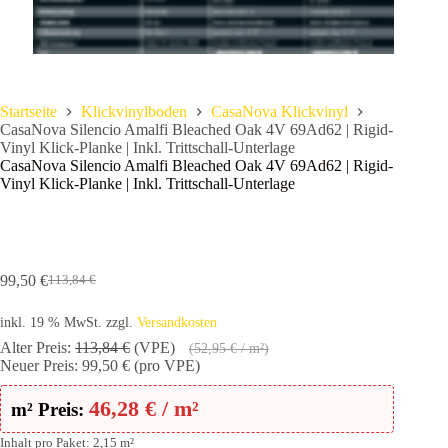
Startseite
Klickvinylboden
CasaNova Klickvinyl
CasaNova Silencio Amalfi Bleached Oak 4V 69Ad62 | Rigid-
Vinyl Klick-Planke | Inkl. Trittschall-Unterlage
CasaNova Silencio Amalfi Bleached Oak 4V 69Ad62 | Rigid-
Vinyl Klick-Planke | Inkl. Trittschall-Unterlage
99,50
€
113,84
€
Ursprünglicher
Aktueller
Preis
Preis
inkl. 19 % MwSt.
zzgl.
Versandkosten
war:
ist:
113,84 €
99,50 €.
Alter Preis:
113,84
€
(VPE)
(
52,95
€
/ m²)
Neuer Preis:
99,50
€
(pro VPE)
46,28
€
/ m²
m² Preis:
Inhalt pro Paket: 2,15 m²