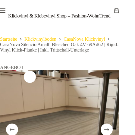
Zum
Save
Inhalt
Warenkor
springen
Klickvinyl & Klebevinyl Shop – Fashion-WohnTrend
Startseite
Klickvinylboden
CasaNova Klickvinyl
CasaNova Silencio Amalfi Bleached Oak 4V 69Ad62 | Rigid-
Vinyl Klick-Planke | Inkl. Trittschall-Unterlage
ANGEBOT