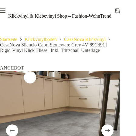
Zum
Save
Inhalt
Warenkor
springen
Klickvinyl & Klebevinyl Shop – Fashion-WohnTrend
Startseite
Klickvinylboden
CasaNova Klickvinyl
CasaNova Silencio Capri Stoneware Grey 4V 69Cd91 |
Rigid-Vinyl Klick-Fliese | Inkl. Trittschall-Unterlage
ANGEBOT