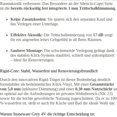
Raumakustik verbessern. Das Besondere an der Silencio-Capri Serie
ist die
bereits rückseitig fest integrierte 1 mm Trittschalldämmung
.
Keine Zusatzkosten:
Sie sparen sich den separaten Kauf und
das Verlegen einer Unterlage.
Effektive Akustik:
Die Trittschallminderung von
17 dB
sorgt
für ein angenehm leises Gehgefühl in all Ihren Räumen.
Saubere Montage:
Die schwimmende Verlegung gelingt dank
des stabilen Klick-Systems staubfrei, schnell und unkompliziert
– ideal für Renovierungen.
Rigid-Core: Stabil, Wasserfest und Renovierungsfreundlich
Durch den innovativen Rigid-Träger ist dieser Bodenbelag deutlich
formstabiler als herkömmliches Klick-Vinyl. Mit einer
Gesamtstärke
von 5,0 mm
(inklusive Dämmung) und einer
0,30 mm Nutzschicht
ist
er optimal auf die Anforderungen im privaten Wohnbereich (NK 23)
sowie für die leichte gewerbliche Nutzung zugeschnitten. Da er zu 100
% wasserfest ist, stellt er auch für Küche und Bad die ideale Wahl dar.
Warum Stoneware Grey 4V die richtige Entscheidung ist: