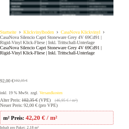
Startseite
Klickvinylboden
CasaNova Klickvinyl
CasaNova Silencio Capri Stoneware Grey 4V 69Cd91 |
Rigid-Vinyl Klick-Fliese | Inkl. Trittschall-Unterlage
CasaNova Silencio Capri Stoneware Grey 4V 69Cd91 |
Rigid-Vinyl Klick-Fliese | Inkl. Trittschall-Unterlage
92,00
€
102,35
€
Ursprünglicher
Aktueller
Preis
Preis
inkl. 19 % MwSt.
zzgl.
Versandkosten
war:
ist:
102,35 €
92,00 €.
Alter Preis:
102,35
€
(VPE)
(
46,95
€
/ m²)
Neuer Preis:
92,00
€
(pro VPE)
42,20
€
/ m²
m² Preis:
Inhalt pro Paket: 2,18 m²