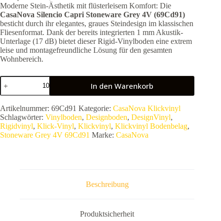
Moderne Stein-Ästhetik mit flüsterleisem Komfort: Die
CasaNova Silencio Capri Stoneware Grey 4V (69Cd91)
besticht durch ihr elegantes, graues Steindesign im klassischen
Fliesenformat. Dank der bereits integrierten 1 mm Akustik-
Unterlage (17 dB) bietet dieser Rigid-Vinylboden eine extrem
leise und montagefreundliche Lösung für den gesamten
Wohnbereich.
CasaNova
In den Warenkorb
Silencio
Capri
Stoneware
Artikelnummer:
69Cd91
Kategorie:
CasaNova Klickvinyl
Grey
Schlagwörter:
Vinylboden
,
Designboden
,
DesignVinyl
,
4V
Rigidvinyl
,
Klick-Vinyl
,
Klickvinyl
,
Klickvinyl Bodenbelag
,
69Cd91
Stoneware Grey 4V 69Cd91
Marke:
CasaNova
|
Rigid-
Vinyl
Klick-
Fliese
|
Beschreibung
Inkl.
Trittschall-
Unterlage
Menge
Produktsicherheit