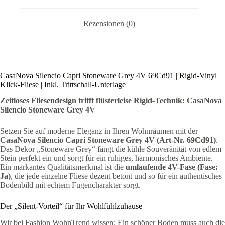
Rezensionen (0)
CasaNova Silencio Capri Stoneware Grey 4V 69Cd91 | Rigid-Vinyl
Klick-Fliese | Inkl. Trittschall-Unterlage
Zeitloses Fliesendesign trifft flüsterleise Rigid-Technik: CasaNova
Silencio Stoneware Grey 4V
Setzen Sie auf moderne Eleganz in Ihren Wohnräumen mit der
CasaNova Silencio Capri Stoneware Grey 4V (Art-Nr. 69Cd91)
.
Das Dekor „Stoneware Grey“ fängt die kühle Souveränität von edlem
Stein perfekt ein und sorgt für ein ruhiges, harmonisches Ambiente.
Ein markantes Qualitätsmerkmal ist die
umlaufende 4V-Fase (Fase:
Ja)
, die jede einzelne Fliese dezent betont und so für ein authentisches
Bodenbild mit echtem Fugencharakter sorgt.
Der „Silent-Vorteil“ für Ihr Wohlfühlzuhause
Wir bei Fashion WohnTrend wissen: Ein schöner Boden muss auch die