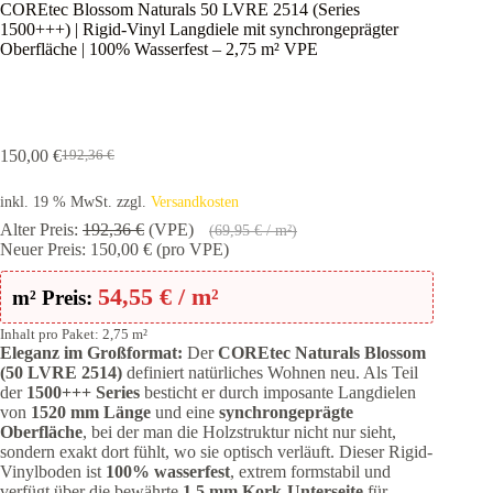
COREtec Blossom Naturals 50 LVRE 2514 (Series
1500+++) | Rigid-Vinyl Langdiele mit synchrongeprägter
Oberfläche | 100% Wasserfest – 2,75 m² VPE
150,00
€
192,36
€
Ursprünglicher
Aktueller
Preis
Preis
inkl. 19 % MwSt.
zzgl.
Versandkosten
war:
ist:
192,36 €
150,00 €.
Alter Preis:
192,36
€
(VPE)
(
69,95
€
/ m²)
Neuer Preis:
150,00
€
(pro VPE)
54,55
€
/ m²
m² Preis:
Inhalt pro Paket: 2,75 m²
Eleganz im Großformat:
Der
COREtec Naturals Blossom
(50 LVRE 2514)
definiert natürliches Wohnen neu. Als Teil
der
1500+++ Series
besticht er durch imposante Langdielen
von
1520 mm Länge
und eine
synchrongeprägte
Oberfläche
, bei der man die Holzstruktur nicht nur sieht,
sondern exakt dort fühlt, wo sie optisch verläuft. Dieser Rigid-
Vinylboden ist
100% wasserfest
, extrem formstabil und
verfügt über die bewährte
1,5 mm Kork-Unterseite
für