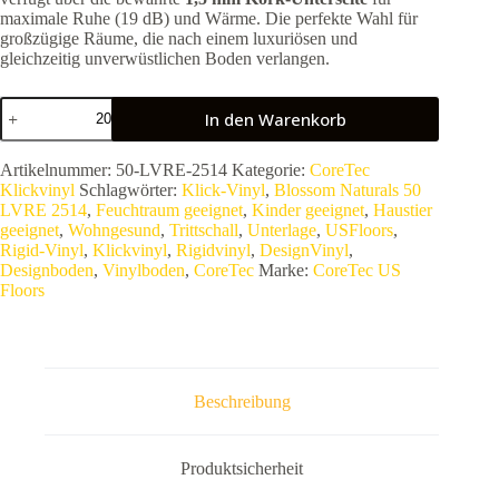
maximale Ruhe (19 dB) und Wärme. Die perfekte Wahl für
großzügige Räume, die nach einem luxuriösen und
gleichzeitig unverwüstlichen Boden verlangen.
COREtec
In den Warenkorb
Blossom
Naturals
50
Artikelnummer:
50-LVRE-2514
Kategorie:
CoreTec
LVRE
Klickvinyl
Schlagwörter:
Klick-Vinyl
,
Blossom Naturals 50
2514
LVRE 2514
,
Feuchtraum geeignet
,
Kinder geeignet
,
Haustier
(Series
geeignet
,
Wohngesund
,
Trittschall
,
Unterlage
,
USFloors
,
1500+++)
Rigid-Vinyl
,
Klickvinyl
,
Rigidvinyl
,
DesignVinyl
,
|
Designboden
,
Vinylboden
,
CoreTec
Marke:
CoreTec US
Rigid-
Floors
Vinyl
Langdiele
mit
synchrongeprägter
Oberfläche
|
Beschreibung
100%
Wasserfest
–
2,75
Produktsicherheit
m²