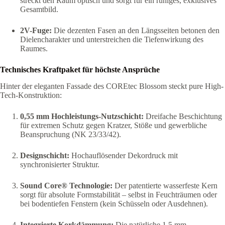
streckt den Raum optisch und sorgt für ein ruhiges, exklusives
Gesamtbild.
2V-Fuge:
Die dezenten Fasen an den Längsseiten betonen den
Dielencharakter und unterstreichen die Tiefenwirkung des
Raumes.
Technisches Kraftpaket für höchste Ansprüche
Hinter der eleganten Fassade des COREtec Blossom steckt pure High-
Tech-Konstruktion:
0,55 mm Hochleistungs-Nutzschicht:
Dreifache Beschichtung
für extremen Schutz gegen Kratzer, Stöße und gewerbliche
Beanspruchung (NK 23/33/42).
Designschicht:
Hochauflösender Dekordruck mit
synchronisierter Struktur.
Sound Core® Technologie:
Der patentierte wasserfeste Kern
sorgt für absolute Formstabilität – selbst in Feuchträumen oder
bei bodentiefen Fenstern (kein Schüsseln oder Ausdehnen).
Integrierte Korkdämmung:
Die natürliche 1,5 mm