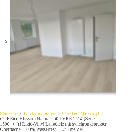
Startseite
Klickvinylboden
CoreTec Klickvinyl
COREtec Blossom Naturals 50 LVRE 2514 (Series
1500+++) | Rigid-Vinyl Langdiele mit synchrongeprägter
Oberfläche | 100% Wasserfest – 2,75 m² VPE