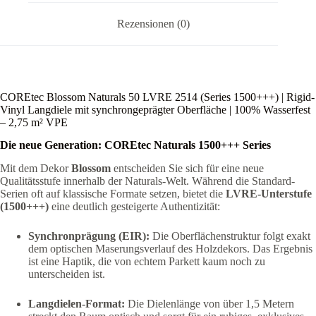
VPE
Menge
Rezensionen (0)
COREtec Blossom Naturals 50 LVRE 2514 (Series 1500+++) | Rigid-
Vinyl Langdiele mit synchrongeprägter Oberfläche | 100% Wasserfest
– 2,75 m² VPE
Die neue Generation: COREtec Naturals 1500+++ Series
Mit dem Dekor
Blossom
entscheiden Sie sich für eine neue
Qualitätsstufe innerhalb der Naturals-Welt. Während die Standard-
Serien oft auf klassische Formate setzen, bietet die
LVRE-Unterstufe
(1500+++)
eine deutlich gesteigerte Authentizität:
Synchronprägung (EIR):
Die Oberflächenstruktur folgt exakt
dem optischen Maserungsverlauf des Holzdekors. Das Ergebnis
ist eine Haptik, die von echtem Parkett kaum noch zu
unterscheiden ist.
Langdielen-Format:
Die Dielenlänge von über 1,5 Metern