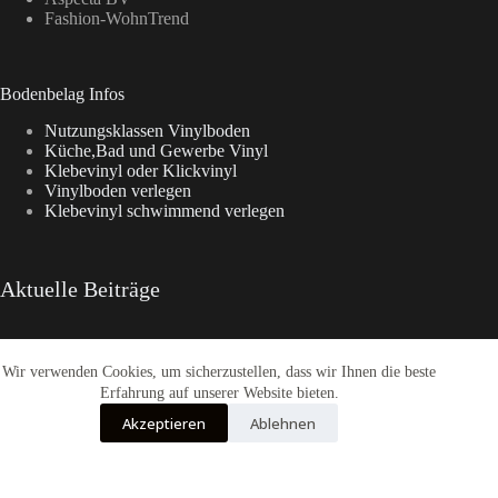
Fashion-WohnTrend
Bodenbelag Infos
Nutzungsklassen Vinylboden
Küche,Bad und Gewerbe Vinyl
Klebevinyl oder Klickvinyl
Vinylboden verlegen
Klebevinyl schwimmend verlegen
Aktuelle Beiträge
Wir verwenden Cookies, um sicherzustellen, dass wir Ihnen die beste
Enia Kollektionen im Überblick
CasaNova Vinylboden
Erfahrung auf unserer Website bieten.
Warum sich der Weg zu Fashion-WohnTrend.de lohnt
Akzeptieren
Ablehnen
COREtec® Tytan – Der Designboden
Enia Flooring Vinylbodenbelag
Alle Preise inkl. der gesetzlichen MwSt.