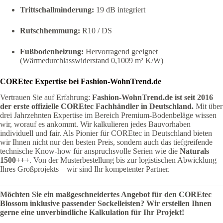
Trittschallminderung:
19 dB integriert
Rutschhemmung:
R10 / DS
Fußbodenheizung:
Hervorragend geeignet
(Wärmedurchlasswiderstand 0,1009 m² K/W)
COREtec Expertise bei Fashion-WohnTrend.de
Vertrauen Sie auf Erfahrung:
Fashion-WohnTrend.de ist seit 2016
der erste offizielle COREtec Fachhändler in Deutschland.
Mit über
drei Jahrzehnten Expertise im Bereich Premium-Bodenbeläge wissen
wir, worauf es ankommt. Wir kalkulieren jedes Bauvorhaben
individuell und fair. Als Pionier für COREtec in Deutschland bieten
wir Ihnen nicht nur den besten Preis, sondern auch das tiefgreifende
technische Know-how für anspruchsvolle Serien wie die
Naturals
1500+++
. Von der Musterbestellung bis zur logistischen Abwicklung
Ihres Großprojekts – wir sind Ihr kompetenter Partner.
Möchten Sie ein maßgeschneidertes Angebot für den COREtec
Blossom inklusive passender Sockelleisten? Wir erstellen Ihnen
gerne eine unverbindliche Kalkulation für Ihr Projekt!