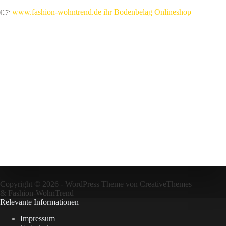
👉
www.fashion-wohntrend.de ihr Bodenbelag Onlineshop
Copyright © 2026 - WordPress Theme von
CreativeThemes
&
Fashion-WohnTrend
Relevante Informationen
Impressum