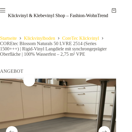
Zum
Save
Inhalt
Warenkor
springen
Klickvinyl & Klebevinyl Shop – Fashion-WohnTrend
Startseite
Klickvinylboden
CoreTec Klickvinyl
COREtec Blossom Naturals 50 LVRE 2514 (Series
1500+++) | Rigid-Vinyl Langdiele mit synchrongeprägter
Oberfläche | 100% Wasserfest – 2,75 m² VPE
ANGEBOT