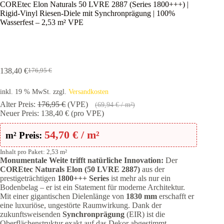
COREtec Elon Naturals 50 LVRE 2887 (Series 1800+++) |
Rigid-Vinyl Riesen-Diele mit Synchronprägung | 100%
Wasserfest – 2,53 m² VPE
138,40
€
176,95
€
Ursprünglicher
Aktueller
Preis
Preis
inkl. 19 % MwSt.
zzgl.
Versandkosten
war:
ist:
176,95 €
138,40 €.
Alter Preis:
176,95
€
(VPE)
(
69,94
€
/ m²)
Neuer Preis:
138,40
€
(pro VPE)
54,70
€
/ m²
m² Preis:
Inhalt pro Paket: 2,53 m²
Monumentale Weite trifft natürliche Innovation:
Der
COREtec Naturals Elon (50 LVRE 2887)
aus der
prestigeträchtigen
1800+++ Series
ist mehr als nur ein
Bodenbelag – er ist ein Statement für moderne Architektur.
Mit einer gigantischen Dielenlänge von
1830 mm
erschafft er
eine luxuriöse, ungestörte Raumwirkung. Dank der
zukunftsweisenden
Synchronprägung
(EIR) ist die
Oberflächenstruktur exakt auf das Dekor abgestimmt,