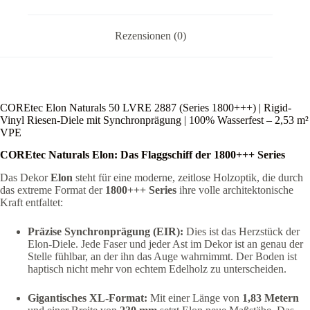
m²
VPE
Menge
Rezensionen (0)
COREtec Elon Naturals 50 LVRE 2887 (Series 1800+++) | Rigid-
Vinyl Riesen-Diele mit Synchronprägung | 100% Wasserfest – 2,53 m²
VPE
COREtec Naturals Elon: Das Flaggschiff der 1800+++ Series
Das Dekor
Elon
steht für eine moderne, zeitlose Holzoptik, die durch
das extreme Format der
1800+++ Series
ihre volle architektonische
Kraft entfaltet:
Präzise Synchronprägung (EIR):
Dies ist das Herzstück der
Elon-Diele. Jede Faser und jeder Ast im Dekor ist an genau der
Stelle fühlbar, an der ihn das Auge wahrnimmt. Der Boden ist
haptisch nicht mehr von echtem Edelholz zu unterscheiden.
Gigantisches XL-Format:
Mit einer Länge von
1,83 Metern