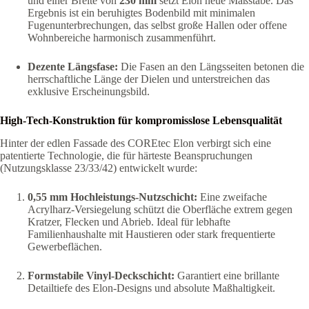
und einer Breite von
230 mm
setzt Elon neue Maßstäbe. Das
Ergebnis ist ein beruhigtes Bodenbild mit minimalen
Fugenunterbrechungen, das selbst große Hallen oder offene
Wohnbereiche harmonisch zusammenführt.
Dezente Längsfase:
Die Fasen an den Längsseiten betonen die
herrschaftliche Länge der Dielen und unterstreichen das
exklusive Erscheinungsbild.
High-Tech-Konstruktion für kompromisslose Lebensqualität
Hinter der edlen Fassade des COREtec Elon verbirgt sich eine
patentierte Technologie, die für härteste Beanspruchungen
(Nutzungsklasse 23/33/42) entwickelt wurde:
0,55 mm Hochleistungs-Nutzschicht:
Eine zweifache
Acrylharz-Versiegelung schützt die Oberfläche extrem gegen
Kratzer, Flecken und Abrieb. Ideal für lebhafte
Familienhaushalte mit Haustieren oder stark frequentierte
Gewerbeflächen.
Formstabile Vinyl-Deckschicht:
Garantiert eine brillante
Detailtiefe des Elon-Designs und absolute Maßhaltigkeit.