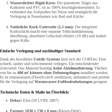
Wasserdichter Rigid-Kern:
Der patentierte Träger aus
Kalkstein und PVC ist zu 100% feuchtigkeitsresistent. Er
verhindert das Aufquellen bei Nässe und ermöglicht die
Verlegung in Nassräumen wie Bad und Küche.
Natürliche Kork-Unterseite (1,5 mm):
Die integrierte
Korkschicht macht eine separate Trittschalldämmung
überflüssig, absorbiert Gehschall effektiv (19 dB) und isoliert
gegen Kälte.
Einfache Verlegung und nachhaltiger Standard
Dank des bewährten
Uniclic-Systems
lässt sich der COREtec Elon
schnell, sauber und schwimmend verlegen. Ein entscheidender
Zeitvorteil: Das Material benötigt
keine Akklimatisierung
. Flächen
von bis zu
400 m² können ohne Dehnungsfugen
installiert werden.
Er ist emissionsarm (FloorScore® zertifiziert), antistatisch und perfekt
für die Verlegung auf
Warmwasser-Fußbodenheizungen
geeignet.
Technische Daten & Maße im Überblick:
Dekor:
Elon (50 LVRE 2887)
Format:
1830 x 230 x 8 mm
(Riesen-Diele)