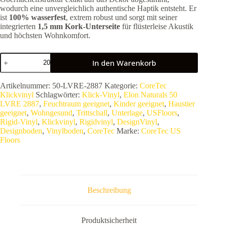
wodurch eine unvergleichlich authentische Haptik entsteht. Er
ist
100% wasserfest
, extrem robust und sorgt mit seiner
integrierten
1,5 mm Kork-Unterseite
für flüsterleise Akustik
und höchsten Wohnkomfort.
COREtec
In den Warenkorb
Elon
Naturals
50
Artikelnummer:
50-LVRE-2887
Kategorie:
CoreTec
LVRE
Klickvinyl
Schlagwörter:
Klick-Vinyl
,
Elon Naturals 50
2887
LVRE 2887
,
Feuchtraum geeignet
,
Kinder geeignet
,
Haustier
(Series
geeignet
,
Wohngesund
,
Trittschall
,
Unterlage
,
USFloors
,
1800+++)
Rigid-Vinyl
,
Klickvinyl
,
Rigidvinyl
,
DesignVinyl
,
|
Designboden
,
Vinylboden
,
CoreTec
Marke:
CoreTec US
Rigid-
Floors
Vinyl
Riesen-
Diele
mit
Synchronprägung
|
Beschreibung
100%
Wasserfest
–
2,53
Produktsicherheit