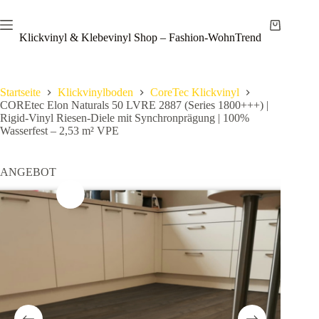
Zum
Save
Inhalt
Warenkor
springen
Klickvinyl & Klebevinyl Shop – Fashion-WohnTrend
Startseite
Klickvinylboden
CoreTec Klickvinyl
COREtec Elon Naturals 50 LVRE 2887 (Series 1800+++) |
Rigid-Vinyl Riesen-Diele mit Synchronprägung | 100%
Wasserfest – 2,53 m² VPE
ANGEBOT