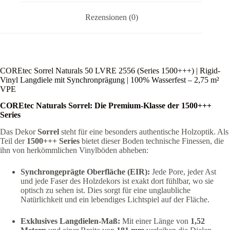
Menge
Rezensionen (0)
COREtec Sorrel Naturals 50 LVRE 2556 (Series 1500+++) | Rigid-
Vinyl Langdiele mit Synchronprägung | 100% Wasserfest – 2,75 m²
VPE
COREtec Naturals Sorrel: Die Premium-Klasse der 1500+++
Series
Das Dekor
Sorrel
steht für eine besonders authentische Holzoptik. Als
Teil der
1500+++ Series
bietet dieser Boden technische Finessen, die
ihn von herkömmlichen Vinylböden abheben:
Synchrongeprägte Oberfläche (EIR):
Jede Pore, jeder Ast
und jede Faser des Holzdekors ist exakt dort fühlbar, wo sie
optisch zu sehen ist. Dies sorgt für eine unglaubliche
Natürlichkeit und ein lebendiges Lichtspiel auf der Fläche.
Exklusives Langdielen-Maß:
Mit einer Länge von
1,52