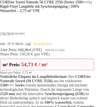
COREtec Sorrel Naturals 50 LVRE 2556 (Series 1500+++) |
Rigid-Vinyl Langdiele mit Synchronprägung | 100%
Wasserfest – 2,75 m² VPE
150,50
€
192,36
€
Ursprünglicher
Aktueller
Preis
Preis
inkl. 19 % MwSt.
zzgl.
Versandkosten
war:
ist:
192,36 €
150,50 €.
Alter Preis:
192,36
€
(VPE)
(
69,95
€
/ m²)
Neuer Preis:
150,50
€
(pro VPE)
54,73
€
/ m²
m² Preis:
Inhalt pro Paket: 2,75 m²
Natürliche Eleganz im Langdielenformat:
Der
COREtec
Naturals Sorrel (50 LVRE 2556)
aus der exklusiven
1500+++ Series
vereint meisterhaftes Design mit höchster
technologischer Präzision. Durch die imposante Länge von
1520 mm
und die innovative
Synchronprägung (EIR)
ist
dieser Bodenbelag optisch und haptisch kaum von echtem
Holz zu unterscheiden. Er ist
100% wasserfest
, extrem
formstabil und dank der integrierten
1,5 mm Kork-Unterseite