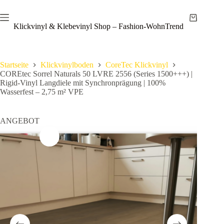
Zum
Save
Inhalt
Warenkor
springen
Klickvinyl & Klebevinyl Shop – Fashion-WohnTrend
Startseite
Klickvinylboden
CoreTec Klickvinyl
COREtec Sorrel Naturals 50 LVRE 2556 (Series 1500+++) |
Rigid-Vinyl Langdiele mit Synchronprägung | 100%
Wasserfest – 2,75 m² VPE
ANGEBOT