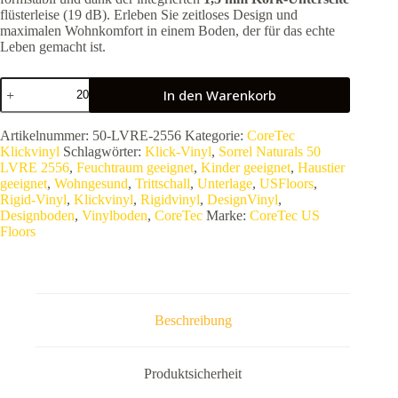
flüsterleise (19 dB). Erleben Sie zeitloses Design und
maximalen Wohnkomfort in einem Boden, der für das echte
Leben gemacht ist.
COREtec
In den Warenkorb
Sorrel
Naturals
50
Artikelnummer:
50-LVRE-2556
Kategorie:
CoreTec
LVRE
Klickvinyl
Schlagwörter:
Klick-Vinyl
,
Sorrel Naturals 50
2556
LVRE 2556
,
Feuchtraum geeignet
,
Kinder geeignet
,
Haustier
(Series
geeignet
,
Wohngesund
,
Trittschall
,
Unterlage
,
USFloors
,
1500+++)
Rigid-Vinyl
,
Klickvinyl
,
Rigidvinyl
,
DesignVinyl
,
|
Designboden
,
Vinylboden
,
CoreTec
Marke:
CoreTec US
Rigid-
Floors
Vinyl
Langdiele
mit
Synchronprägung
|
100%
Beschreibung
Wasserfest
–
2,75
m²
Produktsicherheit
VPE