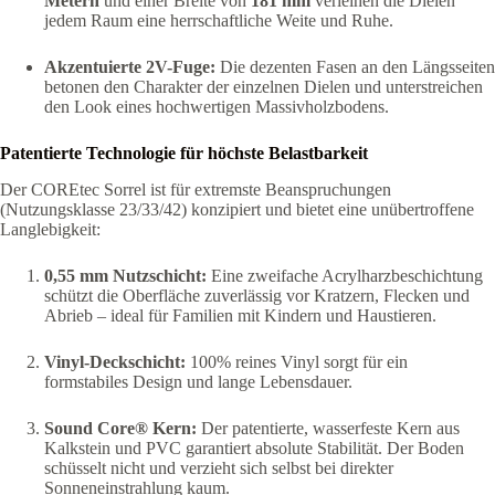
Metern
und einer Breite von
181 mm
verleihen die Dielen
jedem Raum eine herrschaftliche Weite und Ruhe.
Akzentuierte 2V-Fuge:
Die dezenten Fasen an den Längsseiten
betonen den Charakter der einzelnen Dielen und unterstreichen
den Look eines hochwertigen Massivholzbodens.
Patentierte Technologie für höchste Belastbarkeit
Der COREtec Sorrel ist für extremste Beanspruchungen
(Nutzungsklasse 23/33/42) konzipiert und bietet eine unübertroffene
Langlebigkeit:
0,55 mm Nutzschicht:
Eine zweifache Acrylharzbeschichtung
schützt die Oberfläche zuverlässig vor Kratzern, Flecken und
Abrieb – ideal für Familien mit Kindern und Haustieren.
Vinyl-Deckschicht:
100% reines Vinyl sorgt für ein
formstabiles Design und lange Lebensdauer.
Sound Core® Kern:
Der patentierte, wasserfeste Kern aus
Kalkstein und PVC garantiert absolute Stabilität. Der Boden
schüsselt nicht und verzieht sich selbst bei direkter
Sonneneinstrahlung kaum.