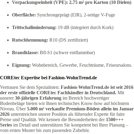
Verpackungseinheit (VPE):
2,75 m² pro Karton (10 Dielen)
Oberfläche:
Synchrongeprägt (EIR), 2-seitige V-Fuge
Trittschallminderung:
19 dB (integriert durch Kork)
Rutschhemmung:
R10 (DS zertifiziert)
Brandklasse:
Bfl-S1 (schwer entflammbar)
Eignung:
Wohnbereich, Gewerbe, Feuchträume, Friseursalons.
COREtec Expertise bei Fashion-WohnTrend.de
Vertrauen Sie dem Spezialisten:
Fashion-WohnTrend.de ist seit 2016
der erste offizielle COREtec Fachhändler in Deutschland.
Mit
unserer
30-jährigen Erfahrung
im Bereich hochwertiger
Bodenbeläge bieten wir Ihnen technisches Know-how auf höchstem
Niveau. Über
5.000 m² verkaufte Premium-Böden allein im Januar
2026
unterstreichen unsere Position als führender Experte für faire
Preise und Qualität. Wir kennen die Besonderheiten der
1500+++
Series
im Detail und unterstützen Sie kompetent bei Ihrer Planung –
vom ersten Muster bis zum passenden Zubehör.