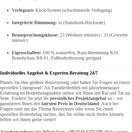
Verlegeart:
Klick-System (schwimmende Verlegung)
Integrierte Dämmung:
Ja (Naturkork-Rückseite)
Beanspruchungsklasse:
23 (Wohnen intensiv) / 33 (Gewerbe
intensiv)
Eigenschaften:
100 % wasserfest, Rutschhemmung R10,
Brandschutz Bfl-S1, Fußbodenheizung geeignet
Individuelles Angebot & Experten-Beratung 24/7
Planen Sie eine größere Renovierung oder haben Sie Fragen zu einem
speziellen Untergrund? Als Familienbetrieb mit jahrzehntelanger
Erfahrung im Bodenbelagssektor stehen wir Ihnen mit Rat und Tat zur
Seite. Fordern Sie jetzt Ihr
persönliches Projektangebot
an – wir
garantieren Ihnen den
fairsten Preis in Deutschland
. Auch bei
Fragen rund um das Thema Renovieren oder wenn Sie einen
speziellen Bodenbelag suchen, den Sie online nicht finden können,
helfen wir Ihnen gerne weiter!
Angebotsanfrage via WhatsApp:
+49 1516 5175270
(Bitte senden