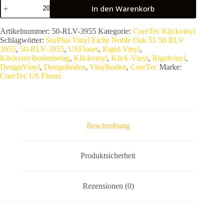
COREtec
In den Warenkorb
SurPlus
Vinyl
Eiche
Artikelnummer:
50-RLV-3955
Kategorie:
CoreTec Klickvinyl
Noble
Schlagwörter:
SurPlus Vinyl Eiche Noble Oak 55 50 RLV
Oak
3955
,
50-RLV-3955
,
USFloors
,
Rigid-Vinyl
,
55
Klickvinylbodenbelag
,
Klickvinyl
,
Klick-Vinyl
,
Rigidvinyl
,
50
DesignVinyl
,
Designboden
,
Vinylboden
,
CoreTec
Marke:
RLV
CoreTec US Floors
3955
Premium
Klick-
Vinyl
wasserfest
Menge
Beschreibung
Produktsicherheit
Rezensionen (0)