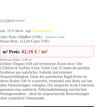
113,00
€
133,85
€
Ursprünglicher
Aktueller
Preis
Preis
inkl. 19 % MwSt.
zzgl.
Versandkosten
war:
ist:
133,85 €
113,00 €.
Alter Preis:
133,85
€
(VPE)
(
49,94
€
/ m²)
Neuer Preis:
113,00
€
(pro VPE)
42,16
€
/ m²
m² Preis:
Inhalt pro Paket: 2,68 m²
Zeitlose Eleganz trifft auf technisches Know-how: Die
COREtec® SurPlus Eiche Noble Oak 55 bietet die perfekte
Symbiose aus natürlicher Ästhetik und extremer
Strapazierfähigkeit. Dank des patentierten Rigid-Kerns ist
dieser Boden 100 % wasserfest, formstabil und direkt auf fast
allen Hartunterlagen verlegbar. Die integrierte Kork-Unterseite
garantiert eine natürliche Trittschalldämmung und höchste
Wohngesundheit – ideal für anspruchsvolle Renovierungen
ohne zusätzliche Dämmmatte.