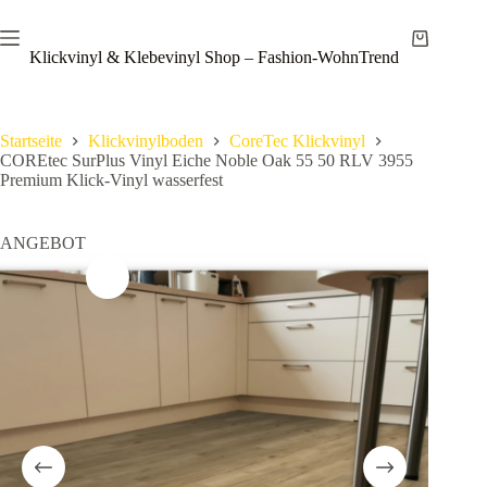
Zum
Save
Inhalt
Warenkor
springen
Klickvinyl & Klebevinyl Shop – Fashion-WohnTrend
Startseite
Klickvinylboden
CoreTec Klickvinyl
COREtec SurPlus Vinyl Eiche Noble Oak 55 50 RLV 3955
Premium Klick-Vinyl wasserfest
ANGEBOT