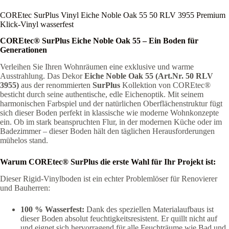
COREtec SurPlus Vinyl Eiche Noble Oak 55 50 RLV 3955 Premium
Klick-Vinyl wasserfest
COREtec® SurPlus Eiche Noble Oak 55 – Ein Boden für
Generationen
Verleihen Sie Ihren Wohnräumen eine exklusive und warme
Ausstrahlung. Das Dekor
Eiche Noble Oak 55 (Art.Nr. 50 RLV
3955)
aus der renommierten
SurPlus
Kollektion von COREtec®
besticht durch seine authentische, edle Eichenoptik. Mit seinem
harmonischen Farbspiel und der natürlichen Oberflächenstruktur fügt
sich dieser Boden perfekt in klassische wie moderne Wohnkonzepte
ein. Ob im stark beanspruchten Flur, in der modernen Küche oder im
Badezimmer – dieser Boden hält den täglichen Herausforderungen
mühelos stand.
Warum COREtec® SurPlus die erste Wahl für Ihr Projekt ist:
Dieser Rigid-Vinylboden ist ein echter Problemlöser für Renovierer
und Bauherren:
100 % Wasserfest:
Dank des speziellen Materialaufbaus ist
dieser Boden absolut feuchtigkeitsresistent. Er quillt nicht auf
und eignet sich hervorragend für alle Feuchträume wie Bad und