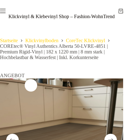
Zum
Save
Inhalt
Warenkor
springen
Klickvinyl & Klebevinyl Shop – Fashion-WohnTrend
Startseite
Klickvinylboden
CoreTec Klickvinyl
COREtec® Vinyl Authentics Alberta 50-LVRE-4851 |
Premium Rigid-Vinyl | 182 x 1220 mm | 8 mm stark |
Hochbelastbar & Wasserfest | Inkl. Korkunterseite
ANGEBOT