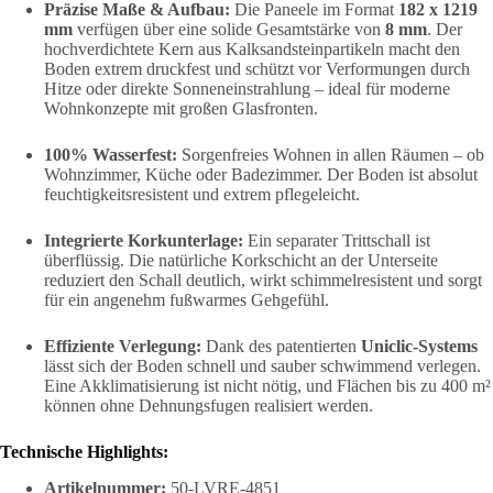
Präzise Maße & Aufbau:
Die Paneele im Format
182 x 1219
mm
verfügen über eine solide Gesamtstärke von
8 mm
. Der
hochverdichtete Kern aus Kalksandsteinpartikeln macht den
Boden extrem druckfest und schützt vor Verformungen durch
Hitze oder direkte Sonneneinstrahlung – ideal für moderne
Wohnkonzepte mit großen Glasfronten.
100% Wasserfest:
Sorgenfreies Wohnen in allen Räumen – ob
Wohnzimmer, Küche oder Badezimmer. Der Boden ist absolut
feuchtigkeitsresistent und extrem pflegeleicht.
Integrierte Korkunterlage:
Ein separater Trittschall ist
überflüssig. Die natürliche Korkschicht an der Unterseite
reduziert den Schall deutlich, wirkt schimmelresistent und sorgt
für ein angenehm fußwarmes Gehgefühl.
Effiziente Verlegung:
Dank des patentierten
Uniclic-Systems
lässt sich der Boden schnell und sauber schwimmend verlegen.
Eine Akklimatisierung ist nicht nötig, und Flächen bis zu 400 m²
können ohne Dehnungsfugen realisiert werden.
Technische Highlights:
Artikelnummer:
50-LVRE-4851