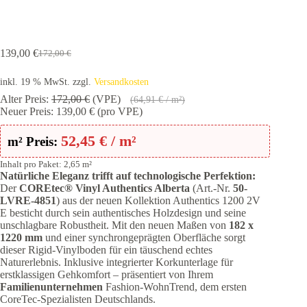
139,00
€
172,00
€
Ursprünglicher
Aktueller
Preis
Preis
inkl. 19 % MwSt.
zzgl.
Versandkosten
war:
ist:
172,00 €
139,00 €.
Alter Preis:
172,00
€
(VPE)
(
64,91
€
/ m²)
Neuer Preis:
139,00
€
(pro VPE)
52,45
€
/ m²
m² Preis:
Inhalt pro Paket: 2,65 m²
Natürliche Eleganz trifft auf technologische Perfektion:
Der
COREtec® Vinyl Authentics Alberta
(Art.-Nr.
50-
LVRE-4851
) aus der neuen Kollektion Authentics 1200 2V
E besticht durch sein authentisches Holzdesign und seine
unschlagbare Robustheit. Mit den neuen Maßen von
182 x
1220 mm
und einer synchrongeprägten Oberfläche sorgt
dieser Rigid-Vinylboden für ein täuschend echtes
Naturerlebnis. Inklusive integrierter Korkunterlage für
erstklassigen Gehkomfort – präsentiert von Ihrem
Familienunternehmen
Fashion-WohnTrend, dem ersten
CoreTec-Spezialisten Deutschlands.