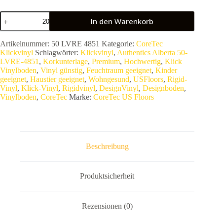
COREtec®
In den Warenkorb
Vinyl
Authentics
Alberta
Artikelnummer:
50 LVRE 4851
Kategorie:
CoreTec
50-
Klickvinyl
Schlagwörter:
Klickvinyl
,
Authentics Alberta 50-
LVRE-
LVRE-4851
,
Korkunterlage
,
Premium
,
Hochwertig
,
Klick
4851
Vinylboden
,
Vinyl günstig
,
Feuchtraum geeignet
,
Kinder
|
geeignet
,
Haustier geeignet
,
Wohngesund
,
USFloors
,
Rigid-
Premium
Vinyl
,
Klick-Vinyl
,
Rigidvinyl
,
DesignVinyl
,
Designboden
,
Rigid-
Vinylboden
,
CoreTec
Marke:
CoreTec US Floors
Vinyl
|
182
x
1220
mm
Beschreibung
|
8
mm
stark
Produktsicherheit
|
Hochbelastbar
&
Rezensionen (0)
Wasserfest
|