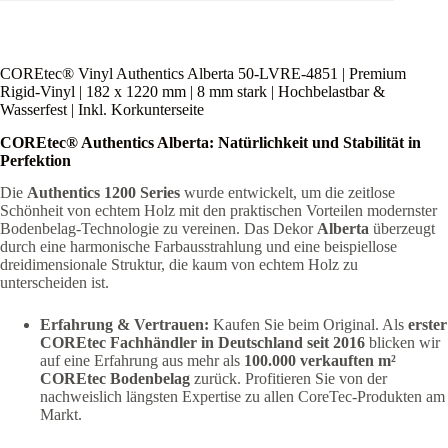
Inkl.
Korkunterseite
Menge
COREtec® Vinyl Authentics Alberta 50-LVRE-4851 | Premium
Rigid-Vinyl | 182 x 1220 mm | 8 mm stark | Hochbelastbar &
Wasserfest | Inkl. Korkunterseite
COREtec® Authentics Alberta: Natürlichkeit und Stabilität in
Perfektion
Die
Authentics 1200 Series
wurde entwickelt, um die zeitlose
Schönheit von echtem Holz mit den praktischen Vorteilen modernster
Bodenbelag-Technologie zu vereinen. Das Dekor
Alberta
überzeugt
durch eine harmonische Farbausstrahlung und eine beispiellose
dreidimensionale Struktur, die kaum von echtem Holz zu
unterscheiden ist.
Erfahrung & Vertrauen:
Kaufen Sie beim Original. Als
erster
COREtec Fachhändler in Deutschland seit 2016
blicken wir
auf eine Erfahrung aus mehr als
100.000 verkauften m²
COREtec Bodenbelag
zurück. Profitieren Sie von der
nachweislich längsten Expertise zu allen CoreTec-Produkten am
Markt.