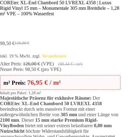
COREtec XL-End Chambord 50 LVREXL 4358 | Luxus
Rigid Vinyl 15 mm – Monumentale 305 mm Breitdiele – 1,28
m² VPE – 100% Wasserfest
98,50
€
126,00
€
Ursprünglicher
Aktueller
Preis
Preis
inkl. 19 % MwSt.
zzgl.
Versandkosten
war:
ist:
126,00 €
98,50 €.
Alter Preis:
126,00
€
(VPE)
(
98,44
€
/ m²)
Neuer Preis:
98,50
€
(pro VPE)
76,95
€
/ m²
m² Preis:
Inhalt pro Paket: 1,28 m²
Majestätische Präsenz für exklusive Räume:
Der
COREtec XL-End Chambord 50 LVREXL 4358
beeindruckt durch sein massives Format mit einer
außergewöhnlichen Breite von
305 mm
und einer Länge von
2100 mm
. Dieser
15 mm starke Premium Rigid-
Vinylboden
bietet mit seiner extrem belastbaren
0,80 mm
Nutzschicht
höchste Widerstandsfähigkeit für
anspruchsvollste Wohn- und Gewerbeprojekte. Ausgestattet