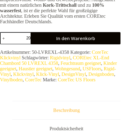
mit einem natürlichen
Kork-Trittschall
und zu
100%
wasserfest
, ist er die perfekte Wahl für großzügige
Architektur. Erleben Sie Qualität vom ersten COREtec
Fachhändler Deutschlands.
COREtec
In den Warenkorb
XL-
End
Chambord
Artikelnummer:
50-LVREXL-4358
Kategorie:
CoreTec
50
Klickvinyl
Schlagwörter:
Rigidvinyl
,
COREtec XL-End
LVREXL
Chambord 50 LVREXL 4358
,
Feuchtraum geeignet
,
Kinder
4358
geeignet
,
Haustier geeignet
,
Wohngesund
,
USFloors
,
Rigid-
|
Vinyl
,
Klickvinyl
,
Klick-Vinyl
,
DesignVinyl
,
Designboden
,
Luxus
Vinylboden
,
CoreTec
Marke:
CoreTec US Floors
Rigid
Vinyl
15
mm
–
Monumentale
Beschreibung
305
mm
Breitdiele
–
Produktsicherheit
1,28