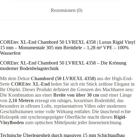
m²
VPE
Rezensionen (0)
–
100%
Wasserfest
Menge
COREtec XL-End Chambord 50 LVREXL 4358 | Luxus Rigid Vinyl
15 mm – Monumentale 305 mm Breitdiele – 1,28 m² VPE – 100%
Wasserfest
COREtec XL-End Chambord 50 LVREXL 4358 – Die Krönung
moderner Bodenbelagstechnik
Mit dem Dekor
Chambord (50 LVREXL 4358)
aus der High-End-
Serie
COREtec XL-End
holen Sie sich ein Stück zeitlose Eleganz in
Ihr Objekt. Dieses Produkt definiert die Grenzen des Machbaren neu:
Die Kombination aus einer
Breite von über 30 cm
und einer Länge
von
2,10 Metern
erzeugt ein ruhiges, luxuriöses Bodenbild, das
besonders in offenen Lofts, repräsentativen Villen oder modernen
Geschäftsräumen seine volle Wirkung entfaltet. Die täuschend echte
Holzoptik mit synchrongeprägter Oberfläche macht diesen
Rigid-
Vinylboden
zum optischen Mittelpunkt jeder Inneneinrichtung.
Technische Überlegenheit durch massiven 15 mm Schichtaufbau