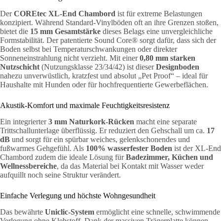
Der
COREtec XL-End Chambord
ist für extreme Belastungen
konzipiert. Während Standard-Vinylböden oft an ihre Grenzen stoßen,
bietet die
15 mm Gesamtstärke
dieses Belags eine unvergleichliche
Formstabilität. Der patentierte Sound Core® sorgt dafür, dass sich der
Boden selbst bei Temperaturschwankungen oder direkter
Sonneneinstrahlung nicht verzieht. Mit einer
0,80 mm starken
Nutzschicht
(Nutzungsklasse 23/34/42) ist dieser
Designboden
nahezu unverwüstlich, kratzfest und absolut „Pet Proof“ – ideal für
Haushalte mit Hunden oder für hochfrequentierte Gewerbeflächen.
Akustik-Komfort und maximale Feuchtigkeitsresistenz
Ein integrierter
3 mm Naturkork-Rücken
macht eine separate
Trittschallunterlage überflüssig. Er reduziert den Gehschall um ca.
17
dB
und sorgt für ein spürbar weiches, gelenkschonendes und
fußwarmes Gehgefühl. Als
100% wasserfester Boden
ist der XL-End
Chambord zudem die ideale Lösung für
Badezimmer, Küchen und
Wellnessbereiche
, da das Material bei Kontakt mit Wasser weder
aufquillt noch seine Struktur verändert.
Einfache Verlegung und höchste Wohngesundheit
Das bewährte
Uniclic-System
ermöglicht eine schnelle, schwimmende
Verlegung ohne Klebstoff. Dank der massiven Trägerplatte können