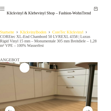
Zum
Save
Inhalt
Warenkor
springen
Klickvinyl & Klebevinyl Shop – Fashion-WohnTrend
Startseite
Klickvinylboden
CoreTec Klickvinyl
COREtec XL-End Chambord 50 LVREXL 4358 | Luxus
Rigid Vinyl 15 mm – Monumentale 305 mm Breitdiele – 1,28
m² VPE – 100% Wasserfest
ANGEBOT