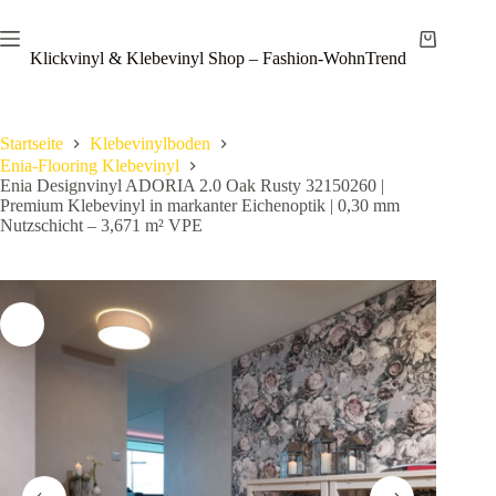
Zum
Save
Inhalt
Warenkor
springen
Klickvinyl & Klebevinyl Shop – Fashion-WohnTrend
Startseite
Klebevinylboden
Enia-Flooring Klebevinyl
Enia Designvinyl ADORIA 2.0 Oak Rusty 32150260 |
Premium Klebevinyl in markanter Eichenoptik | 0,30 mm
Nutzschicht – 3,671 m² VPE