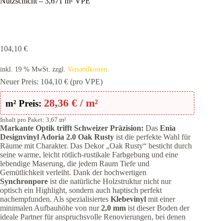
Nutzschicht – 3,671 m² VPE
104,10
€
inkl. 19 % MwSt.
zzgl.
Versandkosten
Neuer Preis:
104,10
€
(pro VPE)
28,36
€
/ m²
m² Preis:
Inhalt pro Paket: 3,67 m²
Markante Optik trifft Schweizer Präzision:
Das
Enia
Designvinyl Adoria 2.0 Oak Rusty
ist die perfekte Wahl für
Räume mit Charakter. Das Dekor „Oak Rusty“ besticht durch
seine warme, leicht rötlich-rustikale Farbgebung und eine
lebendige Maserung, die jedem Raum Tiefe und
Gemütlichkeit verleiht. Dank der hochwertigen
Synchronpore
ist die natürliche Holzstruktur nicht nur
optisch ein Highlight, sondern auch haptisch perfekt
nachempfunden. Als spezialisiertes
Klebevinyl
mit einer
minimalen Aufbauhöhe von nur
2,0 mm
ist dieser Boden der
ideale Partner für anspruchsvolle Renovierungen, bei denen