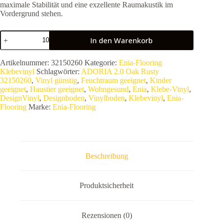
maximale Stabilität und eine exzellente Raumakustik im
Vordergrund stehen.
Enia
In den Warenkorb
Designvinyl
ADORIA
2.0
Artikelnummer:
32150260
Kategorie:
Enia-Flooring
Oak
Klebevinyl
Schlagwörter:
ADORIA 2.0 Oak Rusty
Rusty
32150260
,
Vinyl günstig
,
Feuchtraum geeignet
,
Kinder
32150260
geeignet
,
Haustier geeignet
,
Wohngesund
,
Enia
,
Klebe-Vinyl
,
|
DesignVinyl
,
Designboden
,
Vinylboden
,
Klebevinyl
,
Enia-
Premium
Flooring
Marke:
Enia-Flooring
Klebevinyl
in
markanter
Eichenoptik
|
0,30
Beschreibung
mm
Nutzschicht
–
3,671
Produktsicherheit
m²
VPE
Menge
Rezensionen (0)