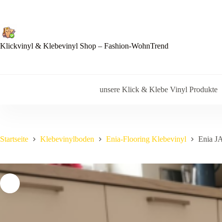
Zum
Inhalt
springen
Klickvinyl & Klebevinyl Shop – Fashion-WohnTrend
unsere Klick & Klebe Vinyl Produkte
Startseite
Klebevinylboden
Enia-Flooring Klebevinyl
Enia J