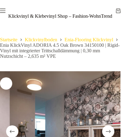
Zum
Save
Inhalt
Warenkor
springen
Klickvinyl & Klebevinyl Shop – Fashion-WohnTrend
Startseite
Klickvinylboden
Enia-Flooring Klickvinyl
Enia KlickVinyl ADORIA 4.5 Oak Brown 34150100 | Rigid-
Vinyl mit integrierter Trittschalldämmung | 0,30 mm
Nutzschicht – 2,635 m² VPE