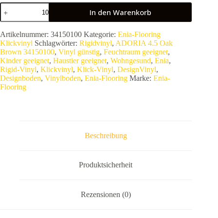
Enia
In den Warenkorb
KlickVinyl
ADORIA
4.5
Artikelnummer:
34150100
Kategorie:
Enia-Flooring
Oak
Klickvinyl
Schlagwörter:
Rigidvinyl
,
ADORIA 4.5 Oak
Brown
Brown 34150100
,
Vinyl günstig
,
Feuchtraum geeignet
,
34150100
Kinder geeignet
,
Haustier geeignet
,
Wohngesund
,
Enia
,
|
Rigid-Vinyl
,
Klickvinyl
,
Klick-Vinyl
,
DesignVinyl
,
Rigid-
Designboden
,
Vinylboden
,
Enia-Flooring
Marke:
Enia-
Vinyl
Flooring
mit
integrierter
Trittschalldämmung
|
0,30
mm
Beschreibung
Nutzschicht
–
2,635
m²
Produktsicherheit
VPE
Menge
Rezensionen (0)