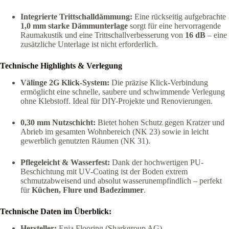
Integrierte Trittschalldämmung:
Eine rückseitig aufgebrachte
1,0 mm starke Dämmunterlage
sorgt für eine hervorragende
Raumakustik und eine Trittschallverbesserung von
16 dB
– eine
zusätzliche Unterlage ist nicht erforderlich.
Technische Highlights & Verlegung
Välinge 2G Klick-System:
Die präzise Klick-Verbindung
ermöglicht eine schnelle, saubere und schwimmende Verlegung
ohne Klebstoff. Ideal für DIY-Projekte und Renovierungen.
0,30 mm Nutzschicht:
Bietet hohen Schutz gegen Kratzer und
Abrieb im gesamten Wohnbereich (NK 23) sowie in leicht
gewerblich genutzten Räumen (NK 31).
Pflegeleicht & Wasserfest:
Dank der hochwertigen PU-
Beschichtung mit UV-Coating ist der Boden extrem
schmutzabweisend und absolut wasserunempfindlich – perfekt
für
Küchen, Flure und Badezimmer
.
Technische Daten im Überblick:
Hersteller:
Enia Flooring (Sharkgroup AG)