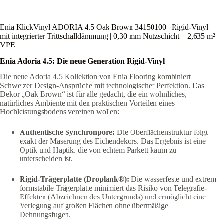
Enia KlickVinyl ADORIA 4.5 Oak Brown 34150100 | Rigid-Vinyl
mit integrierter Trittschalldämmung | 0,30 mm Nutzschicht – 2,635 m²
VPE
Enia Adoria 4.5: Die neue Generation Rigid-Vinyl
Die neue Adoria 4.5 Kollektion von Enia Flooring kombiniert
Schweizer Design-Ansprüche mit technologischer Perfektion. Das
Dekor „Oak Brown“ ist für alle gedacht, die ein wohnliches,
natürliches Ambiente mit den praktischen Vorteilen eines
Hochleistungsbodens vereinen wollen:
Authentische Synchronpore:
Die Oberflächenstruktur folgt
exakt der Maserung des Eichendekors. Das Ergebnis ist eine
Optik und Haptik, die von echtem Parkett kaum zu
unterscheiden ist.
Rigid-Trägerplatte (Droplank®):
Die wasserfeste und extrem
formstabile Trägerplatte minimiert das Risiko von Telegrafie-
Effekten (Abzeichnen des Untergrunds) und ermöglicht eine
Verlegung auf großen Flächen ohne übermäßige
Dehnungsfugen.