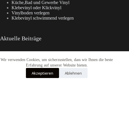
Küche,Bad und Gewerbe Vinyl
Klebevinyl oder Klickvinyl
Vinylboden verlegen
Klebevinyl schwimmend verlegen
Aktuelle Beiträge
Wir verwenden Cookies, um sicherzustellen, dass wir Ihnen die beste
Enia Kollektionen im Überblick
CasaNova Vinylboden
Erfahrung auf unserer Website bieten.
Warum sich der Weg zu Fashion-WohnTrend.de lohnt
Akzeptieren
Ablehnen
COREtec® Tytan – Der Designboden
Enia Flooring Vinylbodenbelag
Alle Preise inkl. der gesetzlichen MwSt.
Die durchgestrichenen Preise entsprechen dem bisherigen Preis in diesem
Online-Shop.
Vertrag widerrufen