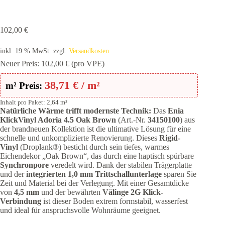
102,00
€
inkl. 19 % MwSt.
zzgl.
Versandkosten
Neuer Preis:
102,00
€
(pro VPE)
38,71
€
/ m²
m² Preis:
Inhalt pro Paket: 2,64 m²
Natürliche Wärme trifft modernste Technik:
Das
Enia
KlickVinyl Adoria 4.5 Oak Brown
(Art.-Nr.
34150100
) aus
der brandneuen Kollektion ist die ultimative Lösung für eine
schnelle und unkomplizierte Renovierung. Dieses
Rigid-
Vinyl
(Droplank®) besticht durch sein tiefes, warmes
Eichendekor „Oak Brown“, das durch eine haptisch spürbare
Synchronpore
veredelt wird. Dank der stabilen Trägerplatte
und der
integrierten 1,0 mm Trittschallunterlage
sparen Sie
Zeit und Material bei der Verlegung. Mit einer Gesamtdicke
von
4,5 mm
und der bewährten
Välinge 2G Klick-
Verbindung
ist dieser Boden extrem formstabil, wasserfest
und ideal für anspruchsvolle Wohnräume geeignet.