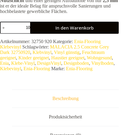
Nutzschicht
und einer geringen Aufbauhöhe von nur
2,5 mm
ist er der ideale Belag für anspruchsvolle Sanierungen und
hochbelastete gewerbliche Flächen.
Enia
In den Warenkorb
MALACIA
2.5
Concrete
Artikelnummer:
32750 920
Kategorie:
Enia-Flooring
Grey
Klebevinyl
Schlagwörter:
MALACIA 2.5 Concrete Grey
Dark
Dark 32750920
,
Klebvinyl
,
Vinyl günstig
,
Feuchtraum
32750920
geeignet
,
Kinder geeignet
,
Haustier geeignet
,
Wohngesund
,
|
Enia
,
Klebe-Vinyl
,
DesignVinyl
,
Designboden
,
Vinylboden
,
Vinylboden
Klebevinyl
,
Enia-Flooring
Marke:
Enia-Flooring
zum
Kleben
(Dryback)
|
0,55
mm
Beschreibung
Nutzschicht
–
3,3489
m²
Produktsicherheit
VPE
Menge