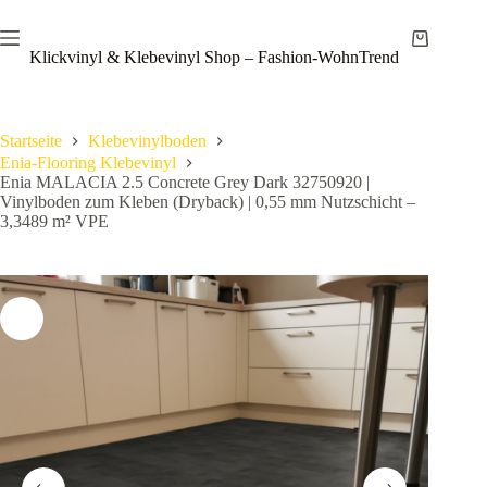
Zum
Save
Inhalt
Warenkor
springen
Klickvinyl & Klebevinyl Shop – Fashion-WohnTrend
Startseite
Klebevinylboden
Enia-Flooring Klebevinyl
Enia MALACIA 2.5 Concrete Grey Dark 32750920 |
Vinylboden zum Kleben (Dryback) | 0,55 mm Nutzschicht –
3,3489 m² VPE