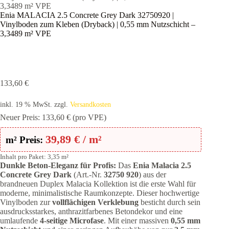
3,3489 m² VPE
Enia MALACIA 2.5 Concrete Grey Dark 32750920 |
Vinylboden zum Kleben (Dryback) | 0,55 mm Nutzschicht –
3,3489 m² VPE
133,60
€
inkl. 19 % MwSt.
zzgl.
Versandkosten
Neuer Preis:
133,60
€
(pro VPE)
39,89
€
/ m²
m² Preis:
Inhalt pro Paket: 3,35 m²
Dunkle Beton-Eleganz für Profis:
Das
Enia Malacia 2.5
Concrete Grey Dark
(Art.-Nr.
32750 920
) aus der
brandneuen Duplex Malacia Kollektion ist die erste Wahl für
moderne, minimalistische Raumkonzepte. Dieser hochwertige
Vinylboden zur
vollflächigen Verklebung
besticht durch sein
ausdrucksstarkes, anthrazitfarbenes Betondekor und eine
umlaufende
4-seitige Microfase
. Mit einer massiven
0,55 mm