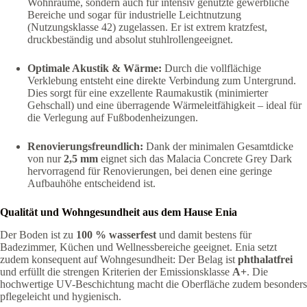
Wohnräume, sondern auch für intensiv genutzte gewerbliche
Bereiche und sogar für industrielle Leichtnutzung
(Nutzungsklasse 42) zugelassen. Er ist extrem kratzfest,
druckbeständig und absolut stuhlrollengeeignet.
Optimale Akustik & Wärme:
Durch die vollflächige
Verklebung entsteht eine direkte Verbindung zum Untergrund.
Dies sorgt für eine exzellente Raumakustik (minimierter
Gehschall) und eine überragende Wärmeleitfähigkeit – ideal für
die Verlegung auf Fußbodenheizungen.
Renovierungsfreundlich:
Dank der minimalen Gesamtdicke
von nur
2,5 mm
eignet sich das Malacia Concrete Grey Dark
hervorragend für Renovierungen, bei denen eine geringe
Aufbauhöhe entscheidend ist.
Qualität und Wohngesundheit aus dem Hause Enia
Der Boden ist zu
100 % wasserfest
und damit bestens für
Badezimmer, Küchen und Wellnessbereiche geeignet. Enia setzt
zudem konsequent auf Wohngesundheit: Der Belag ist
phthalatfrei
und erfüllt die strengen Kriterien der Emissionsklasse
A+
. Die
hochwertige UV-Beschichtung macht die Oberfläche zudem besonders
pflegeleicht und hygienisch.