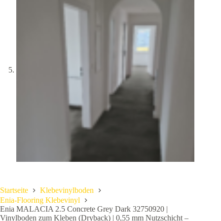
Startseite
Klebevinylboden
Enia-Flooring Klebevinyl
Enia MALACIA 2.5 Concrete Grey Dark 32750920 |
Vinylboden zum Kleben (Dryback) | 0,55 mm Nutzschicht –