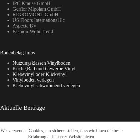
IPC Krause GmbH
Gerflor Mipolam GmbH
RIGROMONT GmbH
US Floors International llc
Aspecta BV
Fashion-WohnTrend
Bodenbelag Infos
Nutzungsklassen Vinylboden
Küche,Bad und Gewerbe Vinyl
Klebevinyl oder Klickvinyl
Vinylboden verlegen
Klebevinyl schwimmend verlegen
Aktuelle Beiträge
Wir verwenden Cookies, um sicherzustellen, dass wir Ihnen die beste
Enia Kollektionen im Überblick
CasaNova Vinylboden
Erfahrung auf unserer Website bieten.