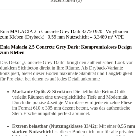
Rezensionen (0)
Enia MALACIA 2.5 Concrete Grey Dark 32750 920 | Vinylboden
zum Kleben (Dryback) | 0,55 mm Nutzschicht – 3,3489 m² VPE
Enia Malacia 2.5 Concrete Grey Dark: Kompromissloses Design
zum Kleben
Das Dekor „Concrete Grey Dark“ bringt den authentischen Look von
dunklem Sichtbeton direkt in Ihre Räume. Als Dryback-Variante
konzipiert, bietet dieser Boden maximale Stabilität und Langlebigkeit
für Projekte, bei denen es auf jedes Detail ankommt:
Markante Optik & Struktur:
Die tiefdunkle Beton-Optik
verleiht Räumen eine unvergleichliche Tiefe und Modernität.
Durch die präzise 4-seitige Microfase wird jede einzelne Fliese
im Format 610 x 305 mm dezent betont, was das authentische
Stein-Erscheinungsbild perfekt abrundet.
Extrem belastbar (Nutzungsklasse 33/42):
Mit einer
0,55 mm
starken Nutzschicht
ist dieser Boden nicht nur für alle privaten