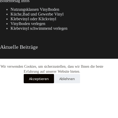
Bodenbelag Infos
Nutzungsklassen Vinylboden
Küche,Bad und Gewerbe Vinyl
Klebevinyl oder Klickvinyl
Vinylboden verlegen
Klebevinyl schwimmend verlegen
Aktuelle Beiträge
Wir verwenden Cookies, um sicherzustellen, dass wir Ihnen die beste
CasaNova Vinylboden
Warum sich der Weg zu Fashion-WohnTrend.de lohnt
Erfahrung auf unserer Website bieten.
COREtec® Tytan – Der Designboden
Akzeptieren
Ablehnen
Enia Flooring Vinylbodenbelag
Fashion-WohnTrend Bodenbeläge
Alle Preise inkl. der gesetzlichen MwSt.
Die durchgestrichenen Preise entsprechen dem bisherigen Preis in diesem
Online-Shop.