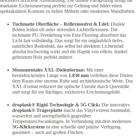
besonders luxuriöse Ausstrahlung. Die dunkle Farbgebung bringt die
markante Eichenmaserung perfekt zur Geltung und bildet einen
spektakulären Kontrast zu hellen Möbeln oder modernen Wandfarben.
Tuchmatte Oberfläche – Reflexionsfrei & Edel:
Dunkle
Böden leiden oft unter störenden Lichtreflexionen. Die
tuchmatte PU-Veredelung von Enia Flooring absorbiert das
Licht fast vollständig. Das sorgt für ein unglaublich tiefes,
natürliches Bodenbild, das selbst bei direktem Lichteinfall
absolut hochwertig wirkt und die Haptik von edlem, dunkel
gebeiztem Holz perfekt imitiert.
Monumentales XXL-Dielenformat:
Mit einer
beeindruckenden Länge von
1.830 mm
verleihen diese Dielen
dem Raum eine enorme Ruhe und architektonische Weite. Das
XXL-Format reduziert die optische Unruhe durch Querstöße
und sorgt für ein flächiges, exklusives Erscheinungsbild.
droplank® Rigid-Technologie & 5G Click:
Die innovative
droplank® Trägerplatte
macht das Vinyl extrem formstabil,
wasserfest und unempfindlich gegenüber
Temperaturschwankungen. In Verbindung mit dem modernen
5G-Klicksystem
ist eine schnelle und präzise Verlegung
garantiert – auch auf großen Flächen.