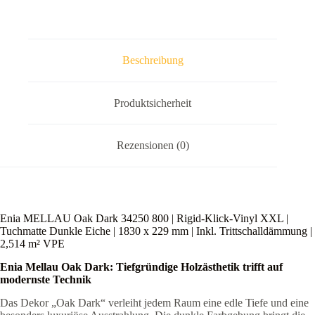
|
Tuchmatte
Dunkle
Eiche
|
Beschreibung
1830
x
229
mm
Produktsicherheit
|
Inkl.
Trittschalldämmung
Rezensionen (0)
|
2,514
m²
VPE
Menge
Enia MELLAU Oak Dark 34250 800 | Rigid-Klick-Vinyl XXL |
Tuchmatte Dunkle Eiche | 1830 x 229 mm | Inkl. Trittschalldämmung |
2,514 m² VPE
Enia Mellau Oak Dark: Tiefgründige Holzästhetik trifft auf
modernste Technik
Das Dekor „Oak Dark“ verleiht jedem Raum eine edle Tiefe und eine