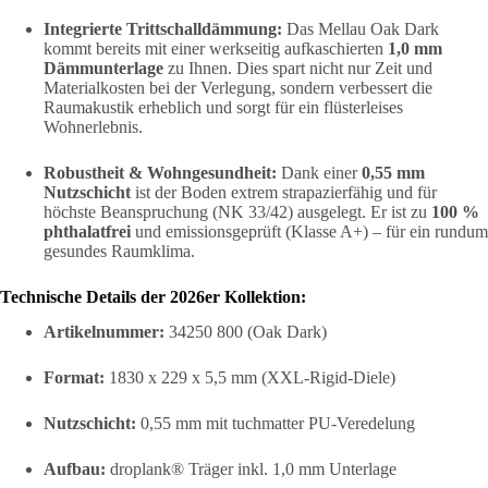
Integrierte Trittschalldämmung:
Das Mellau Oak Dark
kommt bereits mit einer werkseitig aufkaschierten
1,0 mm
Dämmunterlage
zu Ihnen. Dies spart nicht nur Zeit und
Materialkosten bei der Verlegung, sondern verbessert die
Raumakustik erheblich und sorgt für ein flüsterleises
Wohnerlebnis.
Robustheit & Wohngesundheit:
Dank einer
0,55 mm
Nutzschicht
ist der Boden extrem strapazierfähig und für
höchste Beanspruchung (NK 33/42) ausgelegt. Er ist zu
100 %
phthalatfrei
und emissionsgeprüft (Klasse A+) – für ein rundum
gesundes Raumklima.
Technische Details der 2026er Kollektion:
Artikelnummer:
34250 800 (Oak Dark)
Format:
1830 x 229 x 5,5 mm (XXL-Rigid-Diele)
Nutzschicht:
0,55 mm mit tuchmatter PU-Veredelung
Aufbau:
droplank® Träger inkl. 1,0 mm Unterlage