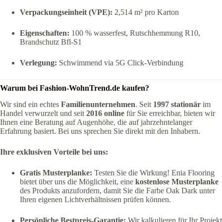
Verpackungseinheit (VPE):
2,514 m² pro Karton
Eigenschaften:
100 % wasserfest, Rutschhemmung R10,
Brandschutz Bfl-S1
Verlegung:
Schwimmend via 5G Click-Verbindung
Warum bei Fashion-WohnTrend.de kaufen?
Wir sind ein echtes
Familienunternehmen
. Seit
1997 stationär
im
Handel verwurzelt und seit
2016 online
für Sie erreichbar, bieten wir
Ihnen eine Beratung auf Augenhöhe, die auf jahrzehntelanger
Erfahrung basiert. Bei uns sprechen Sie direkt mit den Inhabern.
Ihre exklusiven Vorteile bei uns:
Gratis Musterplanke:
Testen Sie die Wirkung! Enia Flooring
bietet über uns die Möglichkeit, eine
kostenlose Musterplanke
des Produkts anzufordern, damit Sie die Farbe Oak Dark unter
Ihren eigenen Lichtverhältnissen prüfen können.
Persönliche Bestpreis-Garantie:
Wir kalkulieren für Ihr Projekt