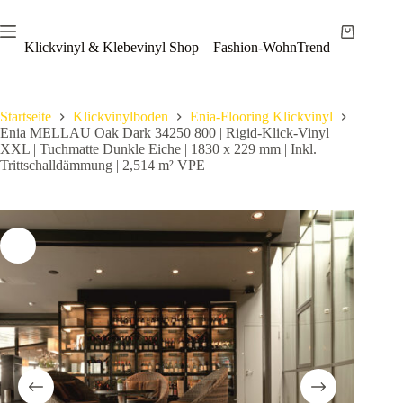
Zum
Save
Inhalt
Warenkor
springen
Klickvinyl & Klebevinyl Shop – Fashion-WohnTrend
Startseite
Klickvinylboden
Enia-Flooring Klickvinyl
Enia MELLAU Oak Dark 34250 800 | Rigid-Klick-Vinyl
XXL | Tuchmatte Dunkle Eiche | 1830 x 229 mm | Inkl.
Trittschalldämmung | 2,514 m² VPE