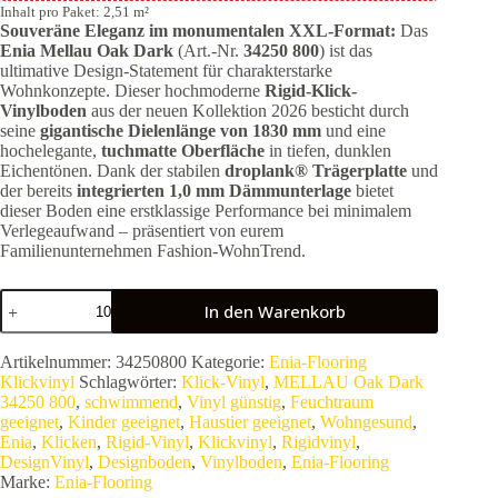
Inhalt pro Paket: 2,51 m²
Souveräne Eleganz im monumentalen XXL-Format:
Das
Enia Mellau Oak Dark
(Art.-Nr.
34250 800
) ist das
ultimative Design-Statement für charakterstarke
Wohnkonzepte. Dieser hochmoderne
Rigid-Klick-
Vinylboden
aus der neuen Kollektion 2026 besticht durch
seine
gigantische Dielenlänge von 1830 mm
und eine
hochelegante,
tuchmatte Oberfläche
in tiefen, dunklen
Eichentönen. Dank der stabilen
droplank® Trägerplatte
und
der bereits
integrierten 1,0 mm Dämmunterlage
bietet
dieser Boden eine erstklassige Performance bei minimalem
Verlegeaufwand – präsentiert von eurem
Familienunternehmen Fashion-WohnTrend.
Enia
In den Warenkorb
MELLAU
Oak
Dark
Artikelnummer:
34250800
Kategorie:
Enia-Flooring
34250
Klickvinyl
Schlagwörter:
Klick-Vinyl
,
MELLAU Oak Dark
800
34250 800
,
schwimmend
,
Vinyl günstig
,
Feuchtraum
|
geeignet
,
Kinder geeignet
,
Haustier geeignet
,
Wohngesund
,
Rigid-
Enia
,
Klicken
,
Rigid-Vinyl
,
Klickvinyl
,
Rigidvinyl
,
Klick-
DesignVinyl
,
Designboden
,
Vinylboden
,
Enia-Flooring
Vinyl
Marke:
Enia-Flooring
XXL