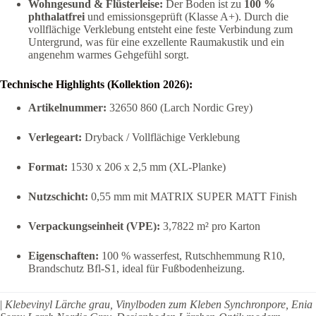
Wohngesund & Flüsterleise:
Der Boden ist zu
100 %
phthalatfrei
und emissionsgeprüft (Klasse A+). Durch die
vollflächige Verklebung entsteht eine feste Verbindung zum
Untergrund, was für eine exzellente Raumakustik und ein
angenehm warmes Gehgefühl sorgt.
Technische Highlights (Kollektion 2026):
Artikelnummer:
32650 860 (Larch Nordic Grey)
Verlegeart:
Dryback / Vollflächige Verklebung
Format:
1530 x 206 x 2,5 mm (XL-Planke)
Nutzschicht:
0,55 mm mit MATRIX SUPER MATT Finish
Verpackungseinheit (VPE):
3,7822 m² pro Karton
Eigenschaften:
100 % wasserfest, Rutschhemmung R10,
Brandschutz Bfl-S1, ideal für Fußbodenheizung.
|
Klebevinyl Lärche grau, Vinylboden zum Kleben Synchronpore, Enia