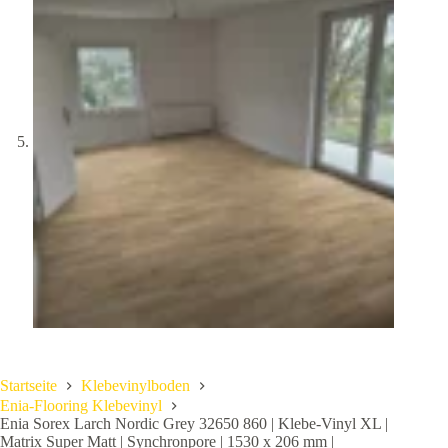
Startseite
Klebevinylboden
Enia-Flooring Klebevinyl
Enia Sorex Larch Nordic Grey 32650 860 | Klebe-Vinyl XL |
Matrix Super Matt | Synchronpore | 1530 x 206 mm |