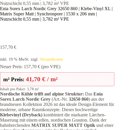
Nutzschicht 0,55 mm | 3,782 m² VPE
Enia Sorex Larch Nordic Grey 32650 860 | Klebe-Vinyl XL |
Matrix Super Matt | Synchronpore | 1530 x 206 mm |
Nutzschicht 0,55 mm | 3,782 m² VPE
157,70
€
inkl. 19 % MwSt.
zzgl.
Versandkosten
Neuer Preis:
157,70
€
(pro VPE)
41,70
€
/ m²
m² Preis:
Inhalt pro Paket: 3,78 m²
Nordische Kühle trifft auf alpine Struktur:
Das
Enia
Sorex Larch Nordic Grey
(Art.-Nr.
32650 860
) aus der
brandneuen Kollektion 2026 ist das ideale Design-Element für
moderne, urbane Raumkonzepte. Dieses hochwertige
Klebevinyl (Dryback)
kombiniert die markante Lärchen-
Maserung mit einem edlen, nordischen Grauton. Dank der
bahnbrechenden
MATRIX SUPER MATT Optik
und einer