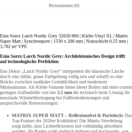
mm
Rezensionen (0)
|
Nutzschicht
0,55
mm
|
3,782
Enia Sorex Larch Nordic Grey 32650 860 | Klebe-Vinyl XL | Matrix
m²
Super Matt | Synchronpore | 1530 x 206 mm | Nutzschicht 0,55 mm |
VPE
3,782 m² VPE
Menge
Enia Sorex Larch Nordic Grey: Architektonisches Design trifft
auf technologische Perfektion
Das Dekor „Larch Nordic Grey“ interpretiert die klassische Lärche
durch eine kühle, graue Farbgebung völlig neu und schafft so eine
Brücke zwischen rustikaler Gemütlichkeit und modernem
Minimalismus. Als Klebe-Variante bietet dieser Boden mit einer extrem
geringen Aufbauhöhe von nur
2,5 mm
die technisch beste Lösung für
maximale Wärmeübertragung bei Fußbodenheizungen und
anspruchsvolle Renovierungen.
MATRIX SUPER MATT – Reflexionsfrei & Puristisch:
Das
Top-Feature der 2026er Kollektion! Die Matrix-Veredelung
sorgt dafür, dass Lichtreflexionen fast vollständig absorbiert
werden. Ihr Boden wirkt dadurch tiefmatt und hochwertig, wie