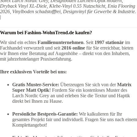
Sorex Larch Nordic Grey, Designboden Lärchen-Optik modern,
Dryback Vinyl XL-Diele, Klebe-Vinyl 0.55 Nutzschicht, Enia Flooring
2026, Vinylboden schadstofffrei, Designvinyl für Gewerbe & Industrie.
|
Warum bei Fashion-WohnTrend.de kaufen?
Wir sind ein echtes
Familienunternehmen
. Seit
1997 stationär
im
Fachhandel verwurzelt und seit
2016 online
für Sie erreichbar, bieten
wir Ihnen eine Beratung auf Augenhöhe – direkt von den Inhabern,
mit jahrzehntelanger Praxiserfahrung.
Ihre exklusiven Vorteile bei uns:
Gratis Muster-Service:
Überzeugen Sie sich von der
Matrix
Super Matt Optik
! Fordern Sie ein kostenloses Muster des
Larch Nordic Grey an und erleben Sie die Textur und Haptik
direkt bei Ihnen zu Hause.
Persönliche Bestpreis-Garantie:
Wir kalkulieren für Ihr
gesamtes Projekt fair und individuell. Fragen Sie uns nach einem
Komplettangebot!