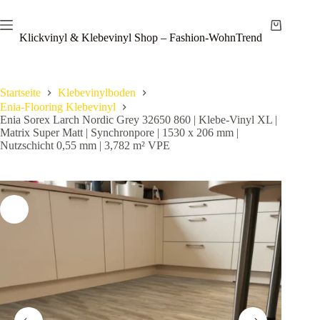
Zum
Save
Inhalt
Warenkor
springen
Klickvinyl & Klebevinyl Shop – Fashion-WohnTrend
Startseite
Klebevinylboden
Enia-Flooring Klebevinyl
Enia Sorex Larch Nordic Grey 32650 860 | Klebe-Vinyl XL |
Matrix Super Matt | Synchronpore | 1530 x 206 mm |
Nutzschicht 0,55 mm | 3,782 m² VPE