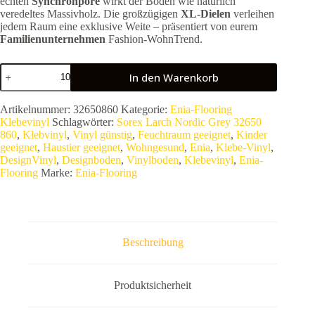
echten
Synchronpore
wirkt der Boden wie natürlich
veredeltes Massivholz. Die großzügigen
XL-Dielen
verleihen
jedem Raum eine exklusive Weite – präsentiert von eurem
Familienunternehmen
Fashion-WohnTrend.
Enia
In den Warenkorb
Sorex
Larch
Nordic
Artikelnummer:
32650860
Kategorie:
Enia-Flooring
Grey
Klebevinyl
Schlagwörter:
Sorex Larch Nordic Grey 32650
32650
860
,
Klebvinyl
,
Vinyl günstig
,
Feuchtraum geeignet
,
Kinder
860
geeignet
,
Haustier geeignet
,
Wohngesund
,
Enia
,
Klebe-Vinyl
,
|
DesignVinyl
,
Designboden
,
Vinylboden
,
Klebevinyl
,
Enia-
Klebe-
Flooring
Marke:
Enia-Flooring
Vinyl
XL
|
Matrix
Super
Matt
Beschreibung
|
Synchronpore
|
1530
Produktsicherheit
x
206