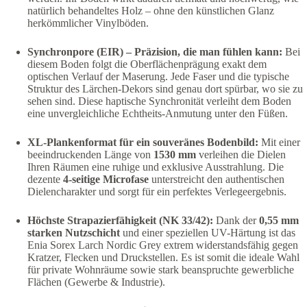
natürlich behandeltes Holz – ohne den künstlichen Glanz
herkömmlicher Vinylböden.
Synchronpore (EIR) – Präzision, die man fühlen kann:
Bei
diesem Boden folgt die Oberflächenprägung exakt dem
optischen Verlauf der Maserung. Jede Faser und die typische
Struktur des Lärchen-Dekors sind genau dort spürbar, wo sie zu
sehen sind. Diese haptische Synchronität verleiht dem Boden
eine unvergleichliche Echtheits-Anmutung unter den Füßen.
XL-Plankenformat für ein souveränes Bodenbild:
Mit einer
beeindruckenden Länge von
1530 mm
verleihen die Dielen
Ihren Räumen eine ruhige und exklusive Ausstrahlung. Die
dezente
4-seitige Microfase
unterstreicht den authentischen
Dielencharakter und sorgt für ein perfektes Verlegeergebnis.
Höchste Strapazierfähigkeit (NK 33/42):
Dank der
0,55 mm
starken Nutzschicht
und einer speziellen UV-Härtung ist das
Enia Sorex Larch Nordic Grey extrem widerstandsfähig gegen
Kratzer, Flecken und Druckstellen. Es ist somit die ideale Wahl
für private Wohnräume sowie stark beanspruchte gewerbliche
Flächen (Gewerbe & Industrie).