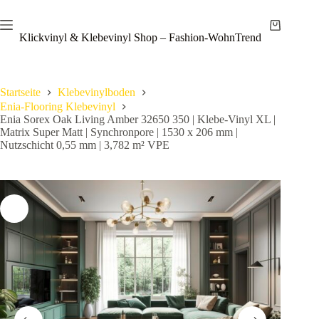
Zum
Save
Inhalt
Warenkor
springen
Klickvinyl & Klebevinyl Shop – Fashion-WohnTrend
Startseite
Klebevinylboden
Enia-Flooring Klebevinyl
Enia Sorex Oak Living Amber 32650 350 | Klebe-Vinyl XL |
Matrix Super Matt | Synchronpore | 1530 x 206 mm |
Nutzschicht 0,55 mm | 3,782 m² VPE