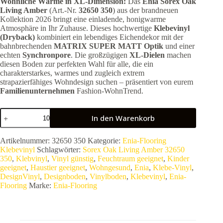
Wohnliche Wärme in XL-Dimension:
Das
Enia Sorex Oak
Living Amber
(Art.-Nr.
32650 350
) aus der brandneuen
Kollektion 2026 bringt eine einladende, honigwarme
Atmosphäre in Ihr Zuhause. Dieses hochwertige
Klebevinyl
(Dryback)
kombiniert ein lebendiges Eichendekor mit der
bahnbrechenden
MATRIX SUPER MATT Optik
und einer
echten
Synchronpore
. Die großzügigen
XL-Dielen
machen
diesen Boden zur perfekten Wahl für alle, die ein
charakterstarkes, warmes und zugleich extrem
strapazierfähiges Wohndesign suchen – präsentiert von eurem
Familienunternehmen
Fashion-WohnTrend.
Enia
In den Warenkorb
Sorex
Oak
Living
Artikelnummer:
32650 350
Kategorie:
Enia-Flooring
Amber
Klebevinyl
Schlagwörter:
Sorex Oak Living Amber 32650
32650
350
,
Klebvinyl
,
Vinyl günstig
,
Feuchtraum geeignet
,
Kinder
350
geeignet
,
Haustier geeignet
,
Wohngesund
,
Enia
,
Klebe-Vinyl
,
|
DesignVinyl
,
Designboden
,
Vinylboden
,
Klebevinyl
,
Enia-
Klebe-
Flooring
Marke:
Enia-Flooring
Vinyl
XL
|
Matrix
Super