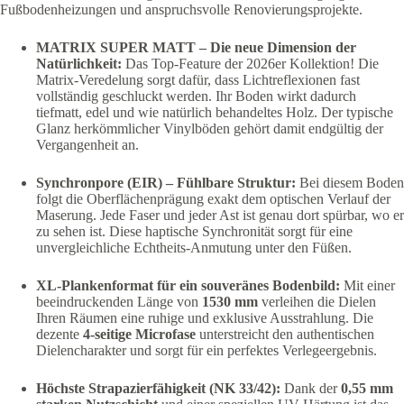
Fußbodenheizungen und anspruchsvolle Renovierungsprojekte.
MATRIX SUPER MATT – Die neue Dimension der
Natürlichkeit:
Das Top-Feature der 2026er Kollektion! Die
Matrix-Veredelung sorgt dafür, dass Lichtreflexionen fast
vollständig geschluckt werden. Ihr Boden wirkt dadurch
tiefmatt, edel und wie natürlich behandeltes Holz. Der typische
Glanz herkömmlicher Vinylböden gehört damit endgültig der
Vergangenheit an.
Synchronpore (EIR) – Fühlbare Struktur:
Bei diesem Boden
folgt die Oberflächenprägung exakt dem optischen Verlauf der
Maserung. Jede Faser und jeder Ast ist genau dort spürbar, wo er
zu sehen ist. Diese haptische Synchronität sorgt für eine
unvergleichliche Echtheits-Anmutung unter den Füßen.
XL-Plankenformat für ein souveränes Bodenbild:
Mit einer
beeindruckenden Länge von
1530 mm
verleihen die Dielen
Ihren Räumen eine ruhige und exklusive Ausstrahlung. Die
dezente
4-seitige Microfase
unterstreicht den authentischen
Dielencharakter und sorgt für ein perfektes Verlegeergebnis.
Höchste Strapazierfähigkeit (NK 33/42):
Dank der
0,55 mm