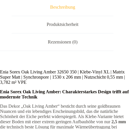
Matt
Beschreibung
|
Synchronpore
|
1530
Produktsicherheit
x
206
mm
Rezensionen (0)
|
Nutzschicht
0,55
mm
|
3,782
Enia Sorex Oak Living Amber 32650 350 | Klebe-Vinyl XL | Matrix
m²
Super Matt | Synchronpore | 1530 x 206 mm | Nutzschicht 0,55 mm |
VPE
3,782 m² VPE
Menge
Enia Sorex Oak Living Amber: Charakterstarkes Design trifft auf
modernste Technik
Das Dekor „Oak Living Amber“ besticht durch seine goldbraunen
Nuancen und ein lebendiges Erscheinungsbild, das die natürliche
Schönheit der Eiche perfekt widerspiegelt. Als Klebe-Variante bietet
dieser Boden mit einer extrem geringen Aufbauhöhe von nur
2,5 mm
die technisch beste Lösung für maximale Wärmeübertragung bei