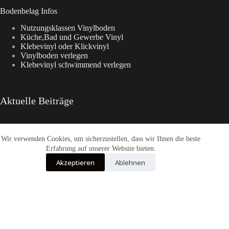
Bodenbelag Infos
Nutzungsklassen Vinylboden
Küche,Bad und Gewerbe Vinyl
Klebevinyl oder Klickvinyl
Vinylboden verlegen
Klebevinyl schwimmend verlegen
Aktuelle Beiträge
Wir verwenden Cookies, um sicherzustellen, dass wir Ihnen die beste
Enia Kollektionen im Überblick
CasaNova Vinylboden
Erfahrung auf unserer Website bieten.
Warum sich der Weg zu Fashion-WohnTrend.de lohnt
Akzeptieren
Ablehnen
COREtec® Tytan – Der Designboden
Enia Flooring Vinylbodenbelag
Alle Preise inkl. der gesetzlichen MwSt.
Die durchgestrichenen Preise entsprechen dem bisherigen Preis in diesem
Online-Shop.