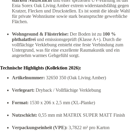
starken Nutzschicht
und einer speziellen UV-Härtung ist das
Enia Sorex Oak Living Amber extrem widerstandsfähig gegen
Kratzer, Flecken und Druckstellen. Es ist somit die ideale Wahl
für private Wohnräume sowie stark beanspruchte gewerbliche
Flächen.
Wohngesund & Flüsterleise:
Der Boden ist zu
100 %
phthalatfrei
und emissionsgeprüft (Klasse A+). Durch die
vollflächige Verklebung entsteht eine feste Verbindung zum
Untergrund, was für eine exzellente Raumakustik und ein
angenehm warmes Gehgefühl sorgt.
Technische Highlights (Kollektion 2026):
Artikelnummer:
32650 350 (Oak Living Amber)
Verlegeart:
Dryback / Vollflächige Verklebung
Format:
1530 x 206 x 2,5 mm (XL-Planke)
Nutzschicht:
0,55 mm mit MATRIX SUPER MATT Finish
Verpackungseinheit (VPE):
3,7822 m² pro Karton