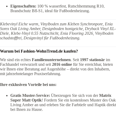
Eigenschaften:
100 % wasserfest, Rutschhemmung R10,
Brandschutz Bfl-S1, ideal für Fußbodenheizung.
Klebevinyl Eiche warm, Vinylboden zum Kleben Synchronpore, Enia
Sorex Oak Living Amber, Designboden honigeiche, Dryback Vinyl XL-
Diele, Klebe-Vinyl 0.55 Nutzschicht, Enia Flooring 2026, Vinylboden
schadstofffrei, Designvinyl für Fußbodenheizung.
Warum bei Fashion-WohnTrend.de kaufen?
Wir sind ein echtes
Familienunternehmen
. Seit
1997 stationär
im
Fachhandel verwurzelt und seit
2016 online
für Sie erreichbar, bieten
wir Ihnen eine Beratung auf Augenhöhe – direkt von den Inhabern,
mit jahrzehntelanger Praxiserfahrung.
Ihre exklusiven Vorteile bei uns:
Gratis Muster-Service:
Überzeugen Sie sich von der
Matrix
Super Matt Optik
! Fordern Sie ein kostenloses Muster des Oak
Living Amber an und erleben Sie die Farbtiefe und Haptik direkt
bei Ihnen zu Hause.