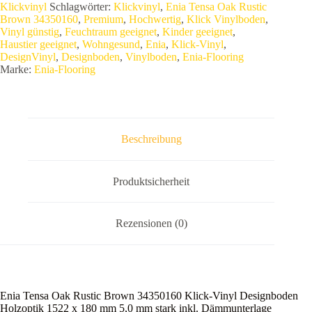
Brown
Klickvinyl
Schlagwörter:
Klickvinyl
,
Enia Tensa Oak Rustic
34350160
Brown 34350160
,
Premium
,
Hochwertig
,
Klick Vinylboden
,
Klick-
Vinyl günstig
,
Feuchtraum geeignet
,
Kinder geeignet
,
Vinyl
Haustier geeignet
,
Wohngesund
,
Enia
,
Klick-Vinyl
,
Designboden
DesignVinyl
,
Designboden
,
Vinylboden
,
Enia-Flooring
Holzoptik
Marke:
Enia-Flooring
1522
x
180
mm
5,0
mm
Beschreibung
stark
inkl.
Dämmunterlage
Menge
Produktsicherheit
Rezensionen (0)
Enia Tensa Oak Rustic Brown 34350160 Klick-Vinyl Designboden
Holzoptik 1522 x 180 mm 5,0 mm stark inkl. Dämmunterlage