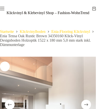
Zum
Save
Inhalt
Warenkor
springen
Klickvinyl & Klebevinyl Shop – Fashion-WohnTrend
Startseite
Klickvinylboden
Enia-Flooring Klickvinyl
Enia Tensa Oak Rustic Brown 34350160 Klick-Vinyl
Designboden Holzoptik 1522 x 180 mm 5,0 mm stark inkl.
Dämmunterlage