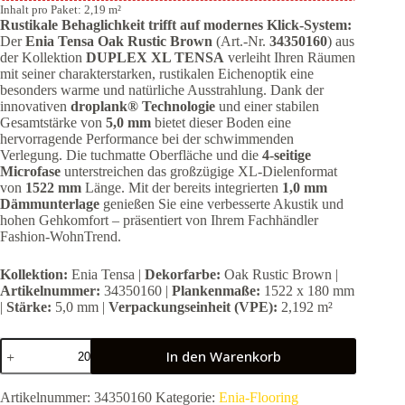
Inhalt pro Paket: 2,19 m²
Rustikale Behaglichkeit trifft auf modernes Klick-System:
Der
Enia Tensa Oak Rustic Brown
(Art.-Nr.
34350160
) aus
der Kollektion
DUPLEX XL TENSA
verleiht Ihren Räumen
mit seiner charakterstarken, rustikalen Eichenoptik eine
besonders warme und natürliche Ausstrahlung. Dank der
innovativen
droplank® Technologie
und einer stabilen
Gesamtstärke von
5,0 mm
bietet dieser Boden eine
hervorragende Performance bei der schwimmenden
Verlegung. Die tuchmatte Oberfläche und die
4-seitige
Microfase
unterstreichen das großzügige XL-Dielenformat
von
1522 mm
Länge. Mit der bereits integrierten
1,0 mm
Dämmunterlage
genießen Sie eine verbesserte Akustik und
hohen Gehkomfort – präsentiert von Ihrem Fachhändler
Fashion-WohnTrend.
Kollektion:
Enia Tensa |
Dekorfarbe:
Oak Rustic Brown |
Artikelnummer:
34350160 |
Plankenmaße:
1522 x 180 mm
|
Stärke:
5,0 mm |
Verpackungseinheit (VPE):
2,192 m²
Enia
In den Warenkorb
Tensa
Oak
Rustic
Artikelnummer:
34350160
Kategorie:
Enia-Flooring