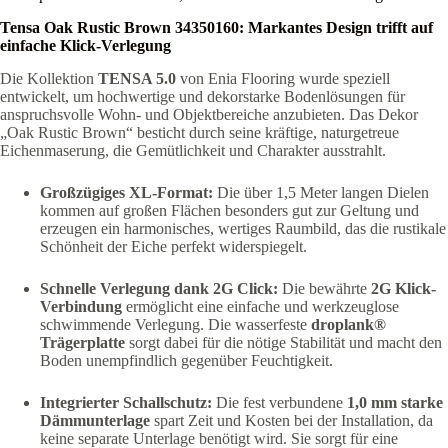
Tensa Oak Rustic Brown 34350160: Markantes Design trifft auf
einfache Klick-Verlegung
Die Kollektion
TENSA 5.0
von Enia Flooring wurde speziell
entwickelt, um hochwertige und dekorstarke Bodenlösungen für
anspruchsvolle Wohn- und Objektbereiche anzubieten. Das Dekor
„Oak Rustic Brown“ besticht durch seine kräftige, naturgetreue
Eichenmaserung, die Gemütlichkeit und Charakter ausstrahlt.
Großzügiges XL-Format:
Die über 1,5 Meter langen Dielen
kommen auf großen Flächen besonders gut zur Geltung und
erzeugen ein harmonisches, wertiges Raumbild, das die rustikale
Schönheit der Eiche perfekt widerspiegelt.
Schnelle Verlegung dank 2G Click:
Die bewährte
2G Klick-
Verbindung
ermöglicht eine einfache und werkzeuglose
schwimmende Verlegung. Die wasserfeste
droplank®
Trägerplatte
sorgt dabei für die nötige Stabilität und macht den
Boden unempfindlich gegenüber Feuchtigkeit.
Integrierter Schallschutz:
Die fest verbundene
1,0 mm starke
Dämmunterlage
spart Zeit und Kosten bei der Installation, da
keine separate Unterlage benötigt wird. Sie sorgt für eine