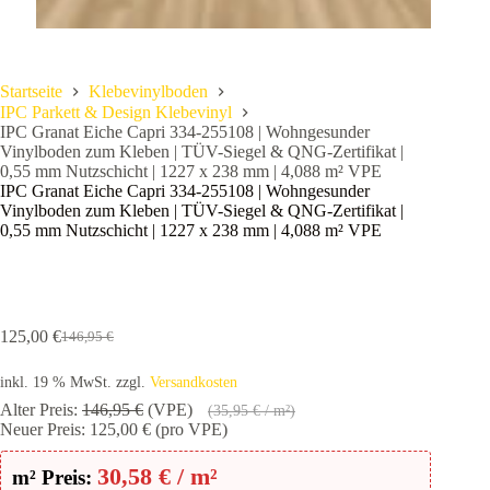
Startseite
Klebevinylboden
IPC Parkett & Design Klebevinyl
IPC Granat Eiche Capri 334-255108 | Wohngesunder
Vinylboden zum Kleben | TÜV-Siegel & QNG-Zertifikat |
0,55 mm Nutzschicht | 1227 x 238 mm | 4,088 m² VPE
IPC Granat Eiche Capri 334-255108 | Wohngesunder
Vinylboden zum Kleben | TÜV-Siegel & QNG-Zertifikat |
0,55 mm Nutzschicht | 1227 x 238 mm | 4,088 m² VPE
125,00
€
146,95
€
Ursprünglicher
Aktueller
Preis
Preis
inkl. 19 % MwSt.
zzgl.
Versandkosten
war:
ist:
146,95 €
125,00 €.
Alter Preis:
146,95
€
(VPE)
(
35,95
€
/ m²)
Neuer Preis:
125,00
€
(pro VPE)
30,58
€
/ m²
m² Preis: