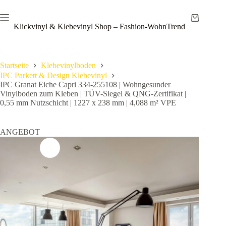
Zum
Save
Inhalt
Warenkor
springen
Klickvinyl & Klebevinyl Shop – Fashion-WohnTrend
Startseite
Klebevinylboden
IPC Parkett & Design Klebevinyl
IPC Granat Eiche Capri 334-255108 | Wohngesunder
Vinylboden zum Kleben | TÜV-Siegel & QNG-Zertifikat |
0,55 mm Nutzschicht | 1227 x 238 mm | 4,088 m² VPE
ANGEBOT