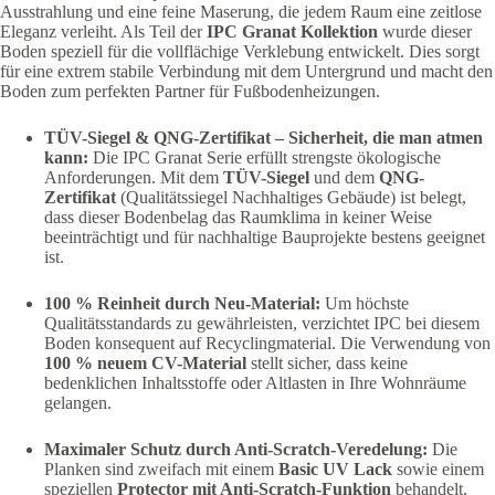
Ausstrahlung und eine feine Maserung, die jedem Raum eine zeitlose
Eleganz verleiht. Als Teil der
IPC Granat Kollektion
wurde dieser
Boden speziell für die vollflächige Verklebung entwickelt. Dies sorgt
für eine extrem stabile Verbindung mit dem Untergrund und macht den
Boden zum perfekten Partner für Fußbodenheizungen.
TÜV-Siegel & QNG-Zertifikat – Sicherheit, die man atmen
kann:
Die IPC Granat Serie erfüllt strengste ökologische
Anforderungen. Mit dem
TÜV-Siegel
und dem
QNG-
Zertifikat
(Qualitätssiegel Nachhaltiges Gebäude) ist belegt,
dass dieser Bodenbelag das Raumklima in keiner Weise
beeinträchtigt und für nachhaltige Bauprojekte bestens geeignet
ist.
100 % Reinheit durch Neu-Material:
Um höchste
Qualitätsstandards zu gewährleisten, verzichtet IPC bei diesem
Boden konsequent auf Recyclingmaterial. Die Verwendung von
100 % neuem CV-Material
stellt sicher, dass keine
bedenklichen Inhaltsstoffe oder Altlasten in Ihre Wohnräume
gelangen.
Maximaler Schutz durch Anti-Scratch-Veredelung:
Die
Planken sind zweifach mit einem
Basic UV Lack
sowie einem
speziellen
Protector mit Anti-Scratch-Funktion
behandelt.