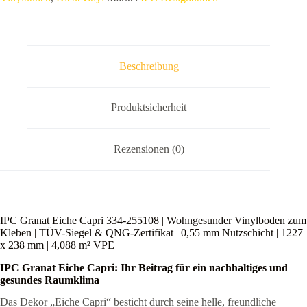
Kleben
|
TÜV-
Siegel
&
QNG-
Beschreibung
Zertifikat
|
0,55
mm
Produktsicherheit
Nutzschicht
|
1227
Rezensionen (0)
x
238
mm
|
4,088
m²
IPC Granat Eiche Capri 334-255108 | Wohngesunder Vinylboden zum
VPE
Kleben | TÜV-Siegel & QNG-Zertifikat | 0,55 mm Nutzschicht | 1227
Menge
x 238 mm | 4,088 m² VPE
IPC Granat Eiche Capri: Ihr Beitrag für ein nachhaltiges und
gesundes Raumklima
Das Dekor „Eiche Capri“ besticht durch seine helle, freundliche