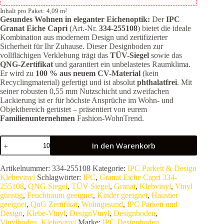
Inhalt pro Paket: 4,09 m²
Gesundes Wohnen in eleganter Eichenoptik:
Der
IPC
Granat Eiche Capri
(Art.-Nr.
334-255108
) bietet die ideale
Kombination aus modernem Design und zertifizierter
Sicherheit für Ihr Zuhause. Dieser Designboden zur
vollflächigen Verklebung trägt das
TÜV-Siegel
sowie das
QNG-Zertifikat
und garantiert ein unbelastetes Raumklima.
Er wird zu
100 % aus neuem CV-Material
(kein
Recyclingmaterial) gefertigt und ist absolut
phthalatfrei
. Mit
seiner robusten 0,55 mm Nutzschicht und zweifachen
Lackierung ist er für höchste Ansprüche im Wohn- und
Objektbereich gerüstet – präsentiert von eurem
Familienunternehmen
Fashion-WohnTrend.
IPC
In den Warenkorb
Granat
Eiche
Capri
Artikelnummer:
334-255108
Kategorie:
IPC Parkett & Design
334-
Klebevinyl
Schlagwörter:
IPC
,
Granat Eiche Capri 334-
255108
255108
,
QNG Siegel
,
TÜV Siegel
,
Granat
,
Klebvinyl
,
Vinyl
|
günstig
,
Feuchtraum geeignet
,
Kinder geeignet
,
Haustier
Wohngesunder
geeignet
,
QnG Zertifikat
,
Wohngesund
,
IPC Parkett und
Vinylboden
Design
,
Klebe-Vinyl
,
DesignVinyl
,
Designboden
,
zum
Vinylboden
,
Klebevinyl
Marke:
IPC Designboden