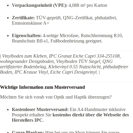
Verpackungseinheit (VPE):
4,088 m² pro Karton
Zertifikate:
TÜV-geprüft, QNG-Zertifikat, phthalatfrei,
Emissionsklasse A+
Eigenschaften:
4-seitige Microfase, Rutschhemmung R10,
Brandschutz Bfl-s1, Fußbodenheizung geeignet.
|
Vinylboden zum Kleben, IPC Granat Eiche Capri 334-255108,
wohngesunder Designboden, Vinylboden TÜV Siegel, QNG
zertifizierter Bodenbelag, Klebevinyl 0.55 Nutzschicht, phthalatfreier
Boden, IPC Krause Vinyl, Eiche Capri Designvinyl.
|
Wichtige Information zum Musterversand
Möchten Sie sich vorab von Optik und Haptik überzeugen?
Kostenloser Musterversand:
Ein A4-Handmuster inklusive
Prospekt erhalten Sie
kostenlos direkt über die Webseite des
Herstellers IPC
.
Ganze Planken:
Hier bei uns im Shop können Sie ganze