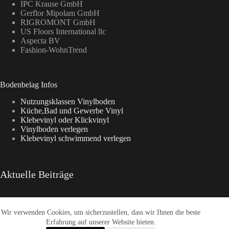
IPC Krause GmbH
Gerflor Mipolam GmbH
RIGROMONT GmbH
US Floors International llc
Aspecta BV
Fashion-WohnTrend
Bodenbelag Infos
Nutzungsklassen Vinylboden
Küche,Bad und Gewerbe Vinyl
Klebevinyl oder Klickvinyl
Vinylboden verlegen
Klebevinyl schwimmend verlegen
Aktuelle Beiträge
Wir verwenden Cookies, um sicherzustellen, dass wir Ihnen die beste
Enia Kollektionen im Überblick
CasaNova Vinylboden
Erfahrung auf unserer Website bieten.