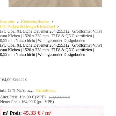
Startseite
Klebevinylboden
IPC Parkett & Design Klebevinyl
IPC Opal XL Eiche Deventer 284-255312 | Großformat-Vinyl
zum Kleben | 1520 x 238 mm | TÜV & QNG zertifiziert |
0,55 mm Nutzschicht | Wohngesunder Designboden
IPC Opal XL Eiche Deventer 284-255312 | Großformat-Vinyl
zum Kleben | 1520 x 238 mm | TÜV & QNG zertifiziert |
0,55 mm Nutzschicht | Wohngesunder Designboden
164,00
€
194,00
€
Ursprünglicher
Aktueller
Preis
Preis
inkl. 19 % MwSt.
zzgl.
Versandkosten
war:
ist:
194,00 €
164,00 €.
Alter Preis:
194,00
€
(VPE)
(
53,62
€
/ m²)
Neuer Preis:
164,00
€
(pro VPE)
45,33
€
/ m²
m² Preis: