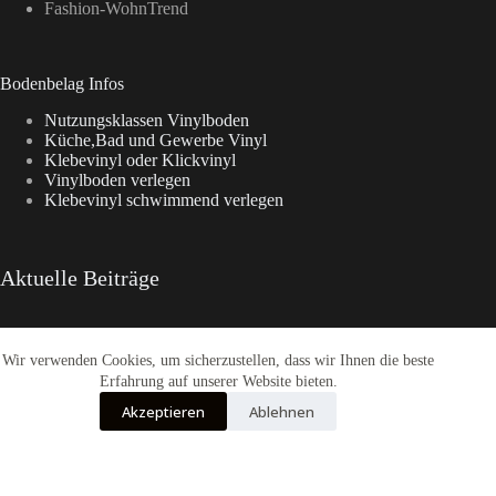
Fashion-WohnTrend
Bodenbelag Infos
Nutzungsklassen Vinylboden
Küche,Bad und Gewerbe Vinyl
Klebevinyl oder Klickvinyl
Vinylboden verlegen
Klebevinyl schwimmend verlegen
Aktuelle Beiträge
Wir verwenden Cookies, um sicherzustellen, dass wir Ihnen die beste
Enia Kollektionen im Überblick
CasaNova Vinylboden
Erfahrung auf unserer Website bieten.
Warum sich der Weg zu Fashion-WohnTrend.de lohnt
Akzeptieren
Ablehnen
COREtec® Tytan – Der Designboden
Enia Flooring Vinylbodenbelag
Alle Preise inkl. der gesetzlichen MwSt.