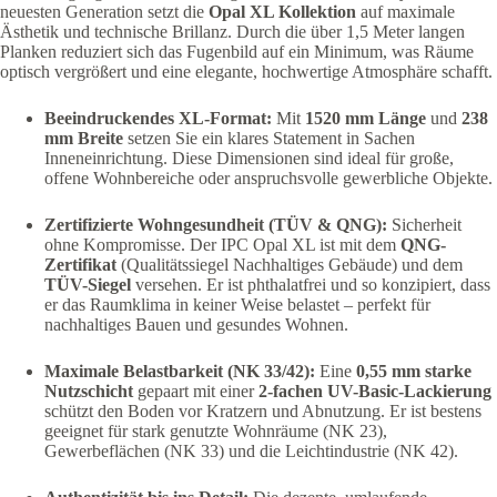
neuesten Generation setzt die
Opal XL Kollektion
auf maximale
Ästhetik und technische Brillanz. Durch die über 1,5 Meter langen
Planken reduziert sich das Fugenbild auf ein Minimum, was Räume
optisch vergrößert und eine elegante, hochwertige Atmosphäre schafft.
Beeindruckendes XL-Format:
Mit
1520 mm Länge
und
238
mm Breite
setzen Sie ein klares Statement in Sachen
Inneneinrichtung. Diese Dimensionen sind ideal für große,
offene Wohnbereiche oder anspruchsvolle gewerbliche Objekte.
Zertifizierte Wohngesundheit (TÜV & QNG):
Sicherheit
ohne Kompromisse. Der IPC Opal XL ist mit dem
QNG-
Zertifikat
(Qualitätssiegel Nachhaltiges Gebäude) und dem
TÜV-Siegel
versehen. Er ist phthalatfrei und so konzipiert, dass
er das Raumklima in keiner Weise belastet – perfekt für
nachhaltiges Bauen und gesundes Wohnen.
Maximale Belastbarkeit (NK 33/42):
Eine
0,55 mm starke
Nutzschicht
gepaart mit einer
2-fachen UV-Basic-Lackierung
schützt den Boden vor Kratzern und Abnutzung. Er ist bestens
geeignet für stark genutzte Wohnräume (NK 23),
Gewerbeflächen (NK 33) und die Leichtindustrie (NK 42).