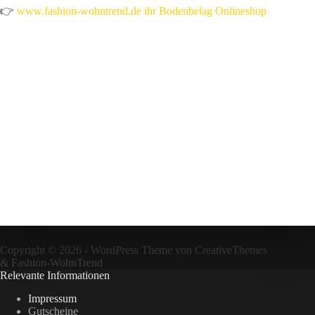
👉
www.fashion-wohntrend.de ihr Bodenbelag Onlineshop
Copyright © 2026 - WordPress Theme von
CreativeThemes
&
Fashion-WohnTrend
Relevante Informationen
Impressum
Gutscheine