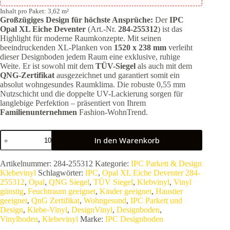
Inhalt pro Paket: 3,62 m²
Großzügiges Design für höchste Ansprüche:
Der
IPC
Opal XL Eiche Deventer
(Art.-Nr.
284-255312
) ist das
Highlight für moderne Raumkonzepte. Mit seinen
beeindruckenden XL-Planken von
1520 x 238 mm
verleiht
dieser Designboden jedem Raum eine exklusive, ruhige
Weite. Er ist sowohl mit dem
TÜV-Siegel
als auch mit dem
QNG-Zertifikat
ausgezeichnet und garantiert somit ein
absolut wohngesundes Raumklima. Die robuste 0,55 mm
Nutzschicht und die doppelte UV-Lackierung sorgen für
langlebige Perfektion – präsentiert von Ihrem
Familienunternehmen
Fashion-WohnTrend.
IPC
In den Warenkorb
Opal
XL
Eiche
Artikelnummer:
284-255312
Kategorie:
IPC Parkett & Design
Deventer
Klebevinyl
Schlagwörter:
IPC
,
Opal XL Eiche Deventer 284-
284-
255312
,
Opal
,
QNG Siegel
,
TÜV Siegel
,
Klebvinyl
,
Vinyl
255312
günstig
,
Feuchtraum geeignet
,
Kinder geeignet
,
Haustier
|
geeignet
,
QnG Zertifikat
,
Wohngesund
,
IPC Parkett und
Großformat-
Design
,
Klebe-Vinyl
,
DesignVinyl
,
Designboden
,
Vinyl
Vinylboden
,
Klebevinyl
Marke:
IPC Designboden
zum
Kleben