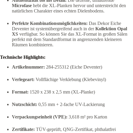
Authentizität bis ins Detail:
Die dezente, umlaufende
Microfase
hebt die XL-Planken hervor und unterstreicht den
natürlichen Charakter eines echten Dielenbodens.
Perfekte Kombinationsmöglichkeiten:
Das Dekor Eiche
Deventer ist systemübergreifend auch in der
Kollektion Opal
XS
verfügbar. So können Sie das XL-Format in großen Sälen
perfekt mit dem Standardformat in angrenzenden kleineren
Räumen kombinieren.
Technische Highlights:
Artikelnummer:
284-255312 (Eiche Deventer)
Verlegeart:
Vollflächige Verklebung (Klebevinyl)
Format:
1520 x 238 x 2,5 mm (XL-Planke)
Nutzschicht:
0,55 mm + 2-fache UV-Lackierung
Verpackungseinheit (VPE):
3,618 m² pro Karton
Zertifikate:
TÜV-geprüft, QNG-Zertifikat, phthalatfrei