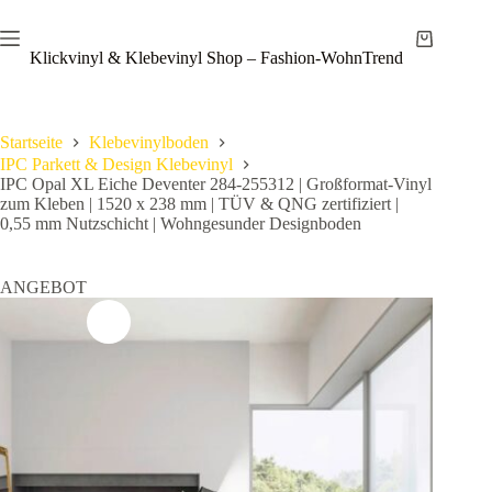
Zum
Save
Inhalt
Warenkor
springen
Klickvinyl & Klebevinyl Shop – Fashion-WohnTrend
Startseite
Klebevinylboden
IPC Parkett & Design Klebevinyl
IPC Opal XL Eiche Deventer 284-255312 | Großformat-Vinyl
zum Kleben | 1520 x 238 mm | TÜV & QNG zertifiziert |
0,55 mm Nutzschicht | Wohngesunder Designboden
ANGEBOT