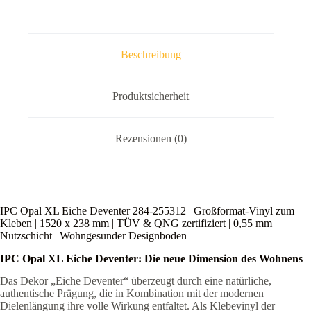
|
1520
x
238
Beschreibung
mm
|
TÜV
&
Produktsicherheit
QNG
zertifiziert
|
Rezensionen (0)
0,55
mm
Nutzschicht
|
Wohngesunder
Designboden
IPC Opal XL Eiche Deventer 284-255312 | Großformat-Vinyl zum
Menge
Kleben | 1520 x 238 mm | TÜV & QNG zertifiziert | 0,55 mm
Nutzschicht | Wohngesunder Designboden
IPC Opal XL Eiche Deventer: Die neue Dimension des Wohnens
Das Dekor „Eiche Deventer“ überzeugt durch eine natürliche,
authentische Prägung, die in Kombination mit der modernen
Dielenlängung ihre volle Wirkung entfaltet. Als Klebevinyl der