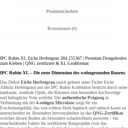
XL
Großformat
Menge
Produktsicherheit
Rezensionen (0)
IPC Rubin XL Eiche Herbstgrau 284 255367 | Premium Designboden
zum Kleben | QNG zertifiziert & XL Großformat
IPC Rubin XL – Die neue Dimension des wohngesunden Bauens
Das Dekor
Eiche Herbstgrau
(auch gelistet unter Fichte Eiche
Altholz Herbstgrau) aus der IPC Rubin Kollektion besticht durch seine
markante, rustikale Optik, die Räumen eine besonders hochwertige
und behagliche Note verleiht. Die
authentische Prägung
in
Verbindung mit der
4-seitigen Microfase
sorgt für ein
Erscheinungsbild, das von echtem Holz haptisch und optisch kaum zu
unterscheiden ist. Besonders hervorzuheben ist das
QNG-Zertifikat
,
welches diesen Boden als besonders schadstoffarm ausweist – ein
entscheidender Faktor für zertifizierte Bauprojekte (wie das