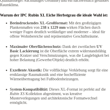
Qualitätssiegel Nachhaltiges Gebäude) und ein nachweislich gesundes
Raumklima.
Warum der IPC Rubin XL Eiche Herbstgrau die ideale Wahl ist:
Beeindruckendes XL-Großformat:
Mit den großzügigen
Plankenmaßen von
238 x 1229 mm
wirken Flächen durch
weniger Fugen deutlich weitläufiger und moderner – ideal für
offene Wohnbereiche und repräsentative Geschäftsräume.
Maximaler Oberflächenschutz:
Dank der zweifachen
UV
Basic Lackierung
ist die Oberfläche extrem widerstandsfähig
gegen Kratzer und Verschmutzungen, was die Langlebigkeit bei
hoher Belastung (Gewerbe/Objekt) deutlich erhöht.
Exzellente Akustik:
Die vollflächige Verklebung sorgt für eine
erstklassige Raumakustik und eine hocheffiziente
Wärmeübertragung bei Fußbodenheizungen.
System-Kompatibilität:
Dieses XL-Format ist perfekt auf die
Rubin XS
Kollektion abgestimmt, was kreative
Musterverlegungen und architektonische Formatwechsel
ermöglicht.