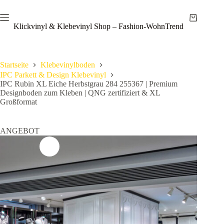
Zum
Save
Inhalt
Warenkor
springen
Klickvinyl & Klebevinyl Shop – Fashion-WohnTrend
Startseite
Klebevinylboden
IPC Parkett & Design Klebevinyl
IPC Rubin XL Eiche Herbstgrau 284 255367 | Premium
Designboden zum Kleben | QNG zertifiziert & XL
Großformat
ANGEBOT