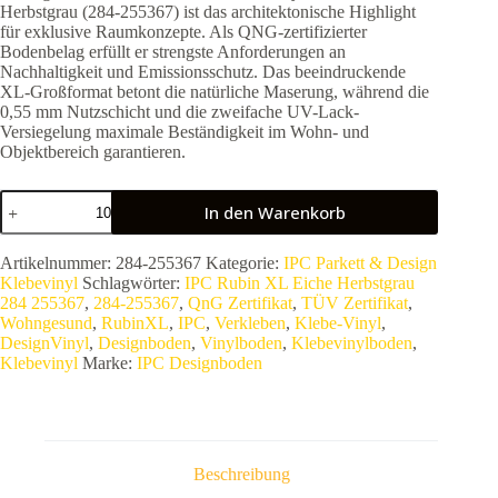
Herbstgrau (284-255367) ist das architektonische Highlight
für exklusive Raumkonzepte. Als QNG-zertifizierter
Bodenbelag erfüllt er strengste Anforderungen an
Nachhaltigkeit und Emissionsschutz. Das beeindruckende
XL-Großformat betont die natürliche Maserung, während die
0,55 mm Nutzschicht und die zweifache UV-Lack-
Versiegelung maximale Beständigkeit im Wohn- und
Objektbereich garantieren.
IPC
In den Warenkorb
Rubin
XL
Eiche
Artikelnummer:
284-255367
Kategorie:
IPC Parkett & Design
Herbstgrau
Klebevinyl
Schlagwörter:
IPC Rubin XL Eiche Herbstgrau
284
284 255367
,
284-255367
,
QnG Zertifikat
,
TÜV Zertifikat
,
255367
Wohngesund
,
RubinXL
,
IPC
,
Verkleben
,
Klebe-Vinyl
,
|
DesignVinyl
,
Designboden
,
Vinylboden
,
Klebevinylboden
,
Premium
Klebevinyl
Marke:
IPC Designboden
Designboden
zum
Kleben
|
QNG
zertifiziert
Beschreibung
&