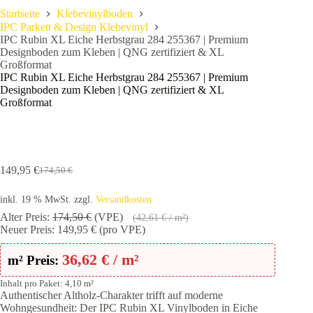
Startseite
Klebevinylboden
IPC Parkett & Design Klebevinyl
IPC Rubin XL Eiche Herbstgrau 284 255367 | Premium
Designboden zum Kleben | QNG zertifiziert & XL
Großformat
IPC Rubin XL Eiche Herbstgrau 284 255367 | Premium
Designboden zum Kleben | QNG zertifiziert & XL
Großformat
149,95
€
174,50
€
Ursprünglicher
Aktueller
Preis
Preis
inkl. 19 % MwSt.
zzgl.
Versandkosten
war:
ist:
174,50 €
149,95 €.
Alter Preis:
174,50
€
(VPE)
(
42,61
€
/ m²)
Neuer Preis:
149,95
€
(pro VPE)
36,62
€
/ m²
m² Preis:
Inhalt pro Paket: 4,10 m²
Authentischer Altholz-Charakter trifft auf moderne
Wohngesundheit: Der IPC Rubin XL Vinylboden in Eiche