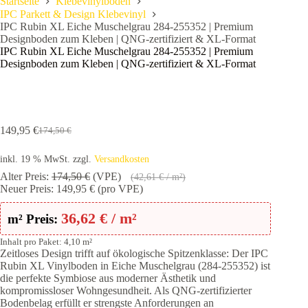
Startseite
Klebevinylboden
IPC Parkett & Design Klebevinyl
IPC Rubin XL Eiche Muschelgrau 284-255352 | Premium
Designboden zum Kleben | QNG-zertifiziert & XL-Format
IPC Rubin XL Eiche Muschelgrau 284-255352 | Premium
Designboden zum Kleben | QNG-zertifiziert & XL-Format
149,95
€
174,50
€
Ursprünglicher
Aktueller
Preis
Preis
inkl. 19 % MwSt.
zzgl.
Versandkosten
war:
ist:
174,50 €
149,95 €.
Alter Preis:
174,50
€
(VPE)
(
42,61
€
/ m²)
Neuer Preis:
149,95
€
(pro VPE)
36,62
€
/ m²
m² Preis:
Inhalt pro Paket: 4,10 m²
Zeitloses Design trifft auf ökologische Spitzenklasse: Der IPC
Rubin XL Vinylboden in Eiche Muschelgrau (284-255352) ist
die perfekte Symbiose aus moderner Ästhetik und
kompromissloser Wohngesundheit. Als QNG-zertifizierter
Bodenbelag erfüllt er strengste Anforderungen an