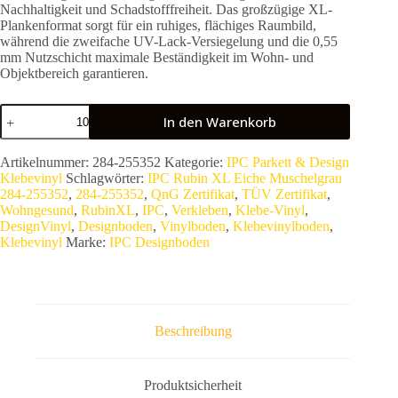
Nachhaltigkeit und Schadstofffreiheit. Das großzügige XL-
Plankenformat sorgt für ein ruhiges, flächiges Raumbild,
während die zweifache UV-Lack-Versiegelung und die 0,55
mm Nutzschicht maximale Beständigkeit im Wohn- und
Objektbereich garantieren.
IPC
In den Warenkorb
Rubin
XL
Eiche
Artikelnummer:
284-255352
Kategorie:
IPC Parkett & Design
Muschelgrau
Klebevinyl
Schlagwörter:
IPC Rubin XL Eiche Muschelgrau
284-
284-255352
,
284-255352
,
QnG Zertifikat
,
TÜV Zertifikat
,
255352
Wohngesund
,
RubinXL
,
IPC
,
Verkleben
,
Klebe-Vinyl
,
|
DesignVinyl
,
Designboden
,
Vinylboden
,
Klebevinylboden
,
Premium
Klebevinyl
Marke:
IPC Designboden
Designboden
zum
Kleben
|
QNG-
zertifiziert
Beschreibung
&
XL-
Format
Menge
Produktsicherheit