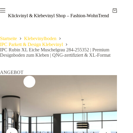
Zum
Save
Inhalt
Warenkor
springen
Klickvinyl & Klebevinyl Shop – Fashion-WohnTrend
Startseite
Klebevinylboden
IPC Parkett & Design Klebevinyl
IPC Rubin XL Eiche Muschelgrau 284-255352 | Premium
Designboden zum Kleben | QNG-zertifiziert & XL-Format
ANGEBOT