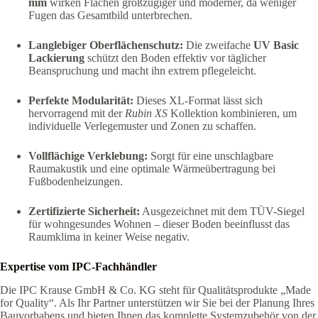
mm
wirken Flächen großzügiger und moderner, da weniger
Fugen das Gesamtbild unterbrechen.
Langlebiger Oberflächenschutz:
Die zweifache
UV Basic
Lackierung
schützt den Boden effektiv vor täglicher
Beanspruchung und macht ihn extrem pflegeleicht.
Perfekte Modularität:
Dieses XL-Format lässt sich
hervorragend mit der
Rubin XS
Kollektion kombinieren, um
individuelle Verlegemuster und Zonen zu schaffen.
Vollflächige Verklebung:
Sorgt für eine unschlagbare
Raumakustik und eine optimale Wärmeübertragung bei
Fußbodenheizungen.
Zertifizierte Sicherheit:
Ausgezeichnet mit dem TÜV-Siegel
für wohngesundes Wohnen – dieser Boden beeinflusst das
Raumklima in keiner Weise negativ.
Expertise vom IPC-Fachhändler
Die IPC Krause GmbH & Co. KG steht für Qualitätsprodukte „Made
for Quality“. Als Ihr Partner unterstützen wir Sie bei der Planung Ihres
Bauvorhabens und bieten Ihnen das komplette Systemzubehör von der