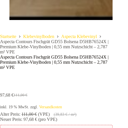
Startseite
Klebevinylboden
Aspecta Klebevinyl
Aspecta Contours Fischgrät GD55 Bolsena D5HB76524X |
Premium Klebe-Vinylboden | 0,55 mm Nutzschicht – 2,787
m² VPE
Aspecta Contours Fischgrät GD55 Bolsena D5HB76524X |
Premium Klebe-Vinylboden | 0,55 mm Nutzschicht – 2,787
m² VPE
97,68
€
111,00
€
Ursprünglicher
Aktueller
Preis
Preis
inkl. 19 % MwSt.
zzgl.
Versandkosten
war:
ist:
111,00 €
97,68 €.
Alter Preis:
111,00
€
(VPE)
(
39,83
€
/ m²)
Neuer Preis:
97,68
€
(pro VPE)