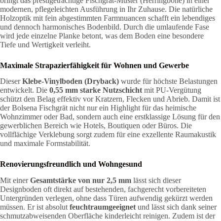
bringt das prestigeträchtige Fischgrät-Muster (Herringbone) in einer
modernen, pflegeleichten Ausführung in Ihr Zuhause. Die natürliche
Holzoptik mit fein abgestimmten Farmnuancen schafft ein lebendiges
und dennoch harmonisches Bodenbild. Durch die umlaufende Fase
wird jede einzelne Planke betont, was dem Boden eine besondere
Tiefe und Wertigkeit verleiht.
Maximale Strapazierfähigkeit für Wohnen und Gewerbe
Dieser
Klebe-Vinylboden (Dryback)
wurde für höchste Belastungen
entwickelt. Die
0,55 mm starke Nutzschicht
mit PU-Vergütung
schützt den Belag effektiv vor Kratzern, Flecken und Abrieb. Damit ist
der Bolsena Fischgrät nicht nur ein Highlight für das heimische
Wohnzimmer oder Bad, sondern auch eine erstklassige Lösung für den
gewerblichen Bereich wie Hotels, Boutiquen oder Büros. Die
vollflächige Verklebung sorgt zudem für eine exzellente Raumakustik
und maximale Formstabilität.
Renovierungsfreundlich und Wohngesund
Mit einer
Gesamtstärke von nur 2,5 mm
lässt sich dieser
Designboden oft direkt auf bestehenden, fachgerecht vorbereiteten
Untergründen verlegen, ohne dass Türen aufwendig gekürzt werden
müssen. Er ist absolut
feuchtraumgeeignet
und lässt sich dank seiner
schmutzabweisenden Oberfläche kinderleicht reinigen. Zudem ist der