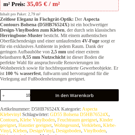
35,05
€
/ m²
m² Preis:
Inhalt pro Paket: 2,79 m²
Zeitlose Eleganz in Fischgrät-Optik:
Der
Aspecta
Contours Bolsena (D5HB76524X)
ist ein hochwertiger
Design-Vinylboden zum Kleben
, der durch sein klassisches
Herringbone-Muster
besticht. Mit einem authentischen
Oberflächendesign und einer umlaufenden
4V-Fuge
sorgt er
für ein exklusives Ambiente in jedem Raum. Dank der
geringen Aufbauhöhe von
2,5 mm
und einer extrem
belastbaren
0,55 mm Nutzschicht
ist dieser Boden die
perfekte Wahl für anspruchsvolle Renovierungen im
Wohnbereich sowie für hochfrequentierte Gewerbeobjekte. Er
ist
100 % wasserfest
, fußwarm und hervorragend für die
Verlegung auf Fußbodenheizungen geeignet.
Aspecta
In den Warenkorb
Contours
Fischgrät
GD55
Artikelnummer:
D5HB76524X
Kategorie:
Aspecta
Bolsena
Klebevinyl
Schlagwörter:
GD55 Bolsena D5HB76524X
,
D5HB76524X
Contours
,
Klebe Vinylboden
,
Feuchtraum geeignet
,
Kinder
|
geeignet
,
Haustier geeignet
,
Wohngesund
,
Verkleben
,
Klebe-
Premium
Vinyl
,
Kleben
,
DesignVinyl
,
Designboden
,
Vinylboden
,
Klebe-