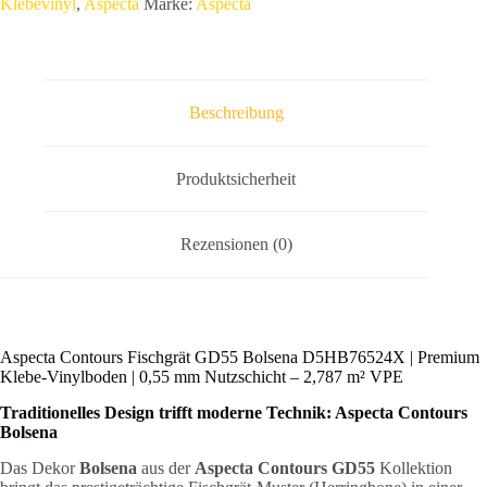
Klebevinyl
,
Aspecta
Marke:
Aspecta
Vinylboden
|
0,55
mm
Nutzschicht
–
Beschreibung
2,787
m²
VPE
Menge
Produktsicherheit
Rezensionen (0)
Aspecta Contours Fischgrät GD55 Bolsena D5HB76524X | Premium
Klebe-Vinylboden | 0,55 mm Nutzschicht – 2,787 m² VPE
Traditionelles Design trifft moderne Technik: Aspecta Contours
Bolsena
Das Dekor
Bolsena
aus der
Aspecta Contours GD55
Kollektion