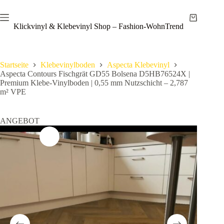
Zum
Save
Inhalt
Warenkor
springen
Klickvinyl & Klebevinyl Shop – Fashion-WohnTrend
Startseite
Klebevinylboden
Aspecta Klebevinyl
Aspecta Contours Fischgrät GD55 Bolsena D5HB76524X |
Premium Klebe-Vinylboden | 0,55 mm Nutzschicht – 2,787
m² VPE
ANGEBOT