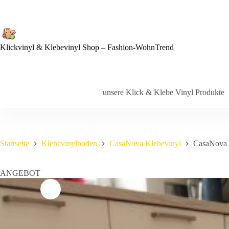
Zum
Inhalt
springen
Klickvinyl & Klebevinyl Shop – Fashion-WohnTrend
unsere Klick & Klebe Vinyl Produkte
Startseite
Klebevinylboden
CasaNova Klebevinyl
CasaNova P
ANGEBOT