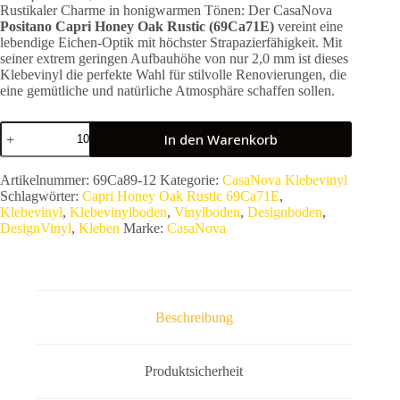
Rustikaler Charme in honigwarmen Tönen: Der CasaNova
Positano Capri Honey Oak Rustic (69Ca71E)
vereint eine
lebendige Eichen-Optik mit höchster Strapazierfähigkeit. Mit
seiner extrem geringen Aufbauhöhe von nur 2,0 mm ist dieses
Klebevinyl die perfekte Wahl für stilvolle Renovierungen, die
eine gemütliche und natürliche Atmosphäre schaffen sollen.
CasaNova
In den Warenkorb
Positano
Capri
Honey
Artikelnummer:
69Ca89-12
Kategorie:
CasaNova Klebevinyl
Oak
Schlagwörter:
Capri Honey Oak Rustic 69Ca71E
,
Rustic
Klebevinyl
,
Klebevinylboden
,
Vinylboden
,
Designboden
,
69Ca71E
DesignVinyl
,
Kleben
Marke:
CasaNova
|
Klebevinyl
Designboden
Eiche
Optik
Menge
Beschreibung
Produktsicherheit