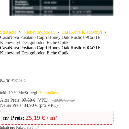
Startseite
Klebevinylboden
CasaNova Klebevinyl
CasaNova Positano Capri Honey Oak Rustic 69Ca71E |
Klebevinyl Designboden Eiche Optik
CasaNova Positano Capri Honey Oak Rustic 69Ca71E |
Klebevinyl Designboden Eiche Optik
84,90
€
97,58
€
Ursprünglicher
Aktueller
Preis
Preis
inkl. 19 % MwSt.
zzgl.
Versandkosten
war:
ist:
97,58 €
84,90 €.
Alter Preis:
97,58
€
(VPE)
(
28,96
€
/ m²)
Neuer Preis:
84,90
€
(pro VPE)
25,19
€
/ m²
m² Preis:
Inhalt pro Paket: 3,37 m²