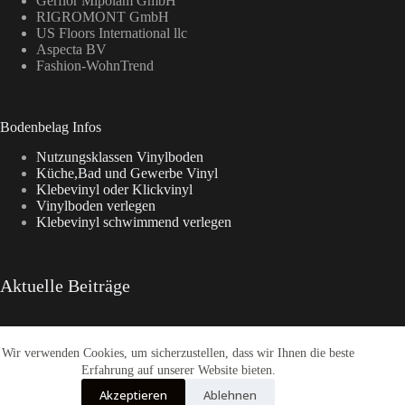
Gerflor Mipolam GmbH
RIGROMONT GmbH
US Floors International llc
Aspecta BV
Fashion-WohnTrend
Bodenbelag Infos
Nutzungsklassen Vinylboden
Küche,Bad und Gewerbe Vinyl
Klebevinyl oder Klickvinyl
Vinylboden verlegen
Klebevinyl schwimmend verlegen
Aktuelle Beiträge
Wir verwenden Cookies, um sicherzustellen, dass wir Ihnen die beste
Enia Kollektionen im Überblick
CasaNova Vinylboden
Erfahrung auf unserer Website bieten.
Warum sich der Weg zu Fashion-WohnTrend.de lohnt
Akzeptieren
Ablehnen
COREtec® Tytan – Der Designboden