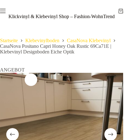
Zum
Save
Inhalt
Warenkor
springen
Klickvinyl & Klebevinyl Shop – Fashion-WohnTrend
Startseite
Klebevinylboden
CasaNova Klebevinyl
CasaNova Positano Capri Honey Oak Rustic 69Ca71E |
Klebevinyl Designboden Eiche Optik
ANGEBOT