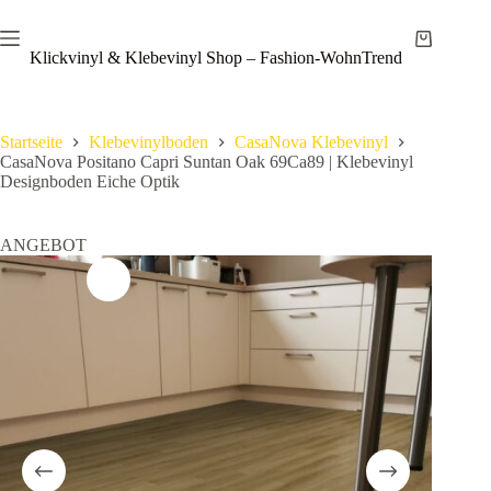
Zum
Save
Inhalt
Warenkor
springen
Klickvinyl & Klebevinyl Shop – Fashion-WohnTrend
Startseite
Klebevinylboden
CasaNova Klebevinyl
CasaNova Positano Capri Suntan Oak 69Ca89 | Klebevinyl
Designboden Eiche Optik
ANGEBOT