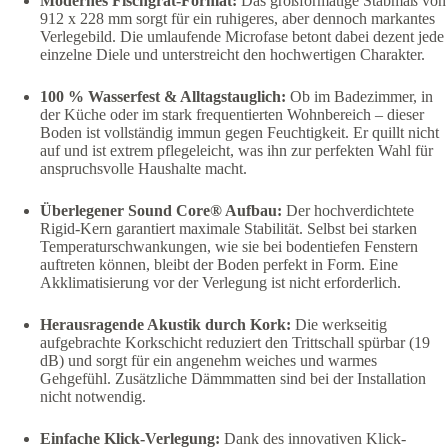
Modernes Fischgrät-Format:
Das großformatige Stabmaß von
912 x 228 mm sorgt für ein ruhigeres, aber dennoch markantes
Verlegebild. Die umlaufende Microfase betont dabei dezent jede
einzelne Diele und unterstreicht den hochwertigen Charakter.
100 % Wasserfest & Alltagstauglich:
Ob im Badezimmer, in
der Küche oder im stark frequentierten Wohnbereich – dieser
Boden ist vollständig immun gegen Feuchtigkeit. Er quillt nicht
auf und ist extrem pflegeleicht, was ihn zur perfekten Wahl für
anspruchsvolle Haushalte macht.
Überlegener Sound Core® Aufbau:
Der hochverdichtete
Rigid-Kern garantiert maximale Stabilität. Selbst bei starken
Temperaturschwankungen, wie sie bei bodentiefen Fenstern
auftreten können, bleibt der Boden perfekt in Form. Eine
Akklimatisierung vor der Verlegung ist nicht erforderlich.
Herausragende Akustik durch Kork:
Die werkseitig
aufgebrachte Korkschicht reduziert den Trittschall spürbar (19
dB) und sorgt für ein angenehm weiches und warmes
Gehgefühl. Zusätzliche Dämmmatten sind bei der Installation
nicht notwendig.
Einfache Klick-Verlegung:
Dank des innovativen Klick-