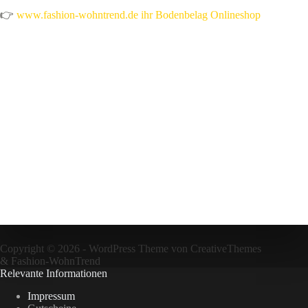
👉
www.fashion-wohntrend.de ihr Bodenbelag Onlineshop
Copyright © 2026 - WordPress Theme von
CreativeThemes
&
Fashion-WohnTrend
Relevante Informationen
Impressum