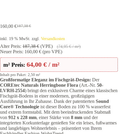
160,00
€
187,38
€
Ursprünglicher
Aktueller
Preis
Preis
inkl. 19 % MwSt.
zzgl.
Versandkosten
war:
ist:
187,38 €
160,00 €.
Alter Preis:
187,38
€
(VPE)
(
74,95
€
/ m²)
Neuer Preis:
160,00
€
(pro VPE)
64,00
€
/ m²
m² Preis:
Inhalt pro Paket: 2,50 m²
Großformatige Eleganz im Fischgrät-Design:
Der
COREtec Naturals Herringbone Flora
(Art.-Nr.
50-
LVRH-2554
) bringt den exklusiven Charme eines klassischen
Fischgrät-Bodens in einer modernen, großzügigen
Ausführung in Ihr Zuhause. Dank der patentierten
Sound
Core® Technologie
ist dieser Boden zu 100 % wasserfest
und extrem formstabil. Mit dem beeindruckenden Stabmaß
von
912 x 228 mm
, einer Stärke von
8 mm
und der
integrierten Korkunterlage genießen Sie ein leises, fußwarmes
und langlebiges Wohnerlebnis – präsentiert von Ihrem
Fachhändler Fashion-WohnTrend.