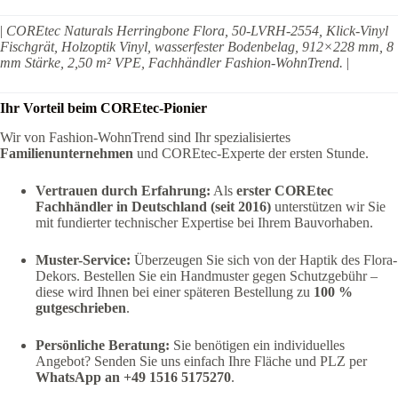
|
COREtec Naturals Herringbone Flora, 50-LVRH-2554, Klick-Vinyl
Fischgrät, Holzoptik Vinyl, wasserfester Bodenbelag, 912×228 mm, 8
mm Stärke, 2,50 m² VPE, Fachhändler Fashion-WohnTrend.
|
Ihr Vorteil beim COREtec-Pionier
Wir von Fashion-WohnTrend sind Ihr spezialisiertes
Familienunternehmen
und COREtec-Experte der ersten Stunde.
Vertrauen durch Erfahrung:
Als
erster COREtec
Fachhändler in Deutschland (seit 2016)
unterstützen wir Sie
mit fundierter technischer Expertise bei Ihrem Bauvorhaben.
Muster-Service:
Überzeugen Sie sich von der Haptik des Flora-
Dekors. Bestellen Sie ein Handmuster gegen Schutzgebühr –
diese wird Ihnen bei einer späteren Bestellung zu
100 %
gutgeschrieben
.
Persönliche Beratung:
Sie benötigen ein individuelles
Angebot? Senden Sie uns einfach Ihre Fläche und PLZ per
WhatsApp an +49 1516 5175270
.