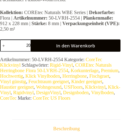
Kollektion:
COREtec Naturals WBE Series |
Dekorfarbe:
Flora |
Artikelnummer:
50-LVRH-2554 |
Plankenmaße:
912 x 228 mm |
Stärke:
8 mm |
Verpackungseinheit (VPE):
2,50 m²
COREtec
In den Warenkorb
Naturals
Herringbone
Flora
Artikelnummer:
50-LVRH-2554
Kategorie:
CoreTec
50-
Klickvinyl
Schlagwörter:
Rigid-Vinyl
,
COREtec Naturals
LVRH-
Herringbone Flora 50-LVRH-2554
,
Korkunterlage
,
Premium
,
2554
Hochwertig
,
Klick Vinylboden
,
Herringbone
,
Fischgraet
,
Klick-
Vinyl günstig
,
Feuchtraum geeignet
,
Kinder geeignet
,
Vinyl
Haustier geeignet
,
Wohngesund
,
USFloors
,
Klickvinyl
,
Klick-
Fischgrät
Vinyl
,
Rigidvinyl
,
DesignVinyl
,
Designboden
,
Vinylboden
,
Holzoptik
CoreTec
Marke:
CoreTec US Floors
912
x
228
mm
8
mm
Beschreibung
stark
Menge