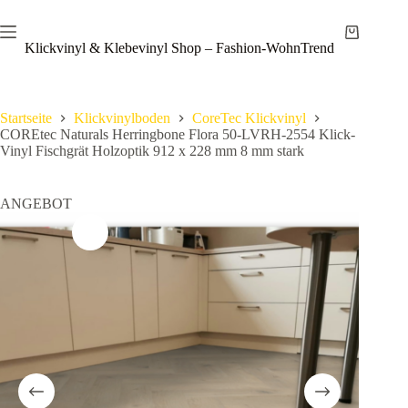
Zum
Save
Inhalt
Warenkor
springen
Klickvinyl & Klebevinyl Shop – Fashion-WohnTrend
Startseite
Klickvinylboden
CoreTec Klickvinyl
COREtec Naturals Herringbone Flora 50-LVRH-2554 Klick-
Vinyl Fischgrät Holzoptik 912 x 228 mm 8 mm stark
ANGEBOT