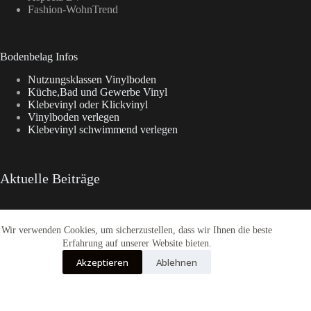
Fashion-WohnTrend
Bodenbelag Infos
Nutzungsklassen Vinylboden
Küche,Bad und Gewerbe Vinyl
Klebevinyl oder Klickvinyl
Vinylboden verlegen
Klebevinyl schwimmend verlegen
Aktuelle Beiträge
Wir verwenden Cookies, um sicherzustellen, dass wir Ihnen die beste
Aspecta Vinylboden
Enia Kollektionen im Überblick
Erfahrung auf unserer Website bieten.
CasaNova Vinylboden
Akzeptieren
Ablehnen
Warum sich der Weg zu Fashion-WohnTrend.de lohnt
COREtec® Tytan – Der Designboden
Alle Preise inkl. der gesetzlichen MwSt.